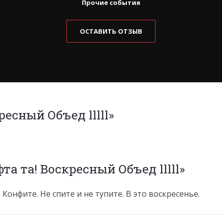
Прочие события
ОСТАВИТЬ ОТЗЫВ
есный Объед lllll»
а та! Воскресный Объед lllll»
Конфите. Не спите и не тупите. В это воскресенье.