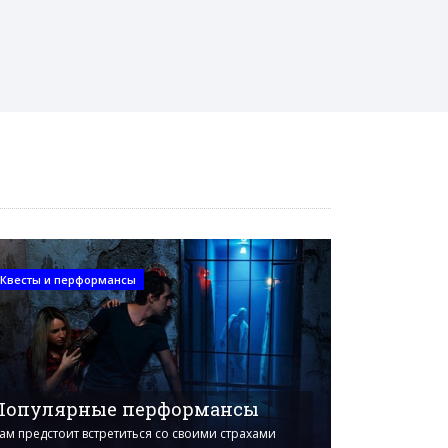
Квесты и перформансы
Популярные перформансы
ам предстоит встретиться со своими страхами