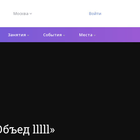
Москва
Войти
Занятия
События
Места
ъед lllll»