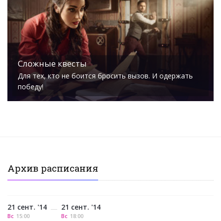
Сложные квесты
Для тех, кто не боится бросить вызов. И одержать
победу!
Архив расписания
21 сент. '14
21 сент. '14
—
Вс
15:00
Вс
18:00