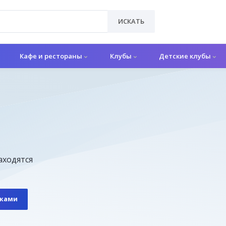
ИСКАТЬ
Кафе и рестораны
Клубы
Детские клубы
о
аходятся
шками