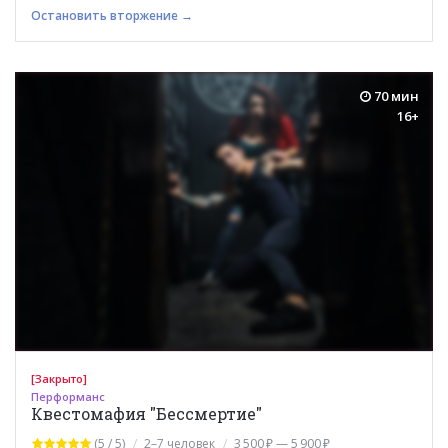
Остановить вторжение →
70 мин
16+
[Закрыто]
Перформанс
Квестомафия "Бессмертие"
(5 / 5)
2–7 человек
3 500 ₽ — 5 900 ₽