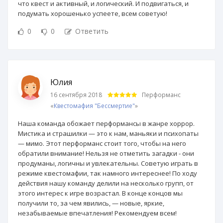
что квест и активный, и логический. И подвигаться, и
подумать хорошенько успеете, всем советую!
0
0
Ответить
Юлия
16 сентября 2018
Перформанс
«
Квестомафия "Бессмертие"
»
Наша команда обожает перформансы в жанре хоррор.
Мистика и страшилки — это к нам, маньяки и психопаты
— мимо. Этот перформанс стоит того, чтобы на него
обратили внимание! Нельзя не отметить загадки - они
продуманы, логичны и увлекательны. Советую играть в
режиме квестомафии, так намного интереснее! По ходу
действия нашу команду делили на несколько групп, от
этого интерес к игре возрастал. В конце концов мы
получили то, за чем явились, — новые, яркие,
незабываемые впечатления! Рекомендуем всем!