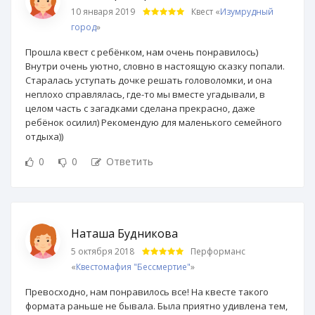
10 января 2019
Квест «
Изумрудный
город
»
Прошла квест с ребёнком, нам очень понравилось)
Внутри очень уютно, словно в настоящую сказку попали.
Старалась уступать дочке решать головоломки, и она
неплохо справлялась, где-то мы вместе угадывали, в
целом часть с загадками сделана прекрасно, даже
ребёнок осилил) Рекомендую для маленького семейного
отдыха))
0
0
Ответить
Наташа Будникова
5 октября 2018
Перформанс
«
Квестомафия "Бессмертие"
»
Превосходно, нам понравилось все! На квесте такого
формата раньше не бывала. Была приятно удивлена тем,