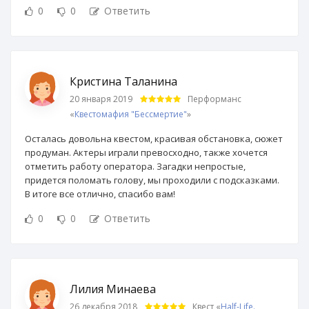
0
0
Ответить
Кристина Таланина
20 января 2019
Перформанс
«
Квестомафия "Бессмертие"
»
Осталась довольна квестом, красивая обстановка, сюжет
продуман. Актеры играли превосходно, также хочется
отметить работу оператора. Загадки непростые,
придется поломать голову, мы проходили с подсказками.
В итоге все отлично, спасибо вам!
0
0
Ответить
Лилия Минаева
26 декабря 2018
Квест «
Half-Life.