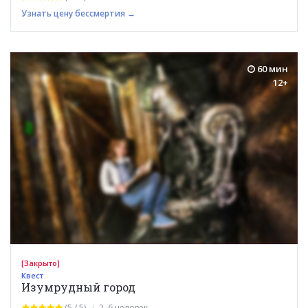
Узнать цену бессмертия →
60 мин
12+
[Закрыто]
Квест
Изумрудный город
(5 / 5)
2–6 человек