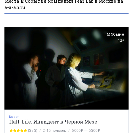
Места и События компании Fear Lab в Москве на
a-a-ah.ru
90 мин
12+
Квест
Half-Life. Инцидент в Черной Мезе
(5 / 5)
2–15 человек
6 000 ₽ — 6 500 ₽