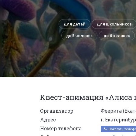
Для детей
Для школьников
до 5 человек
до 6 человек
Квест-анимация «Алиса в
Организатор
Феерита (Екат
Адрес
г. Екатеринбу
Номер телефона
Показать телеф