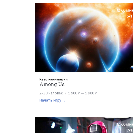
60 ми
5-1
Квест-анимация
Among Us
2–30 человек
5 900 ₽ — 5 900 ₽
Начать игру →
60 ми
7-1