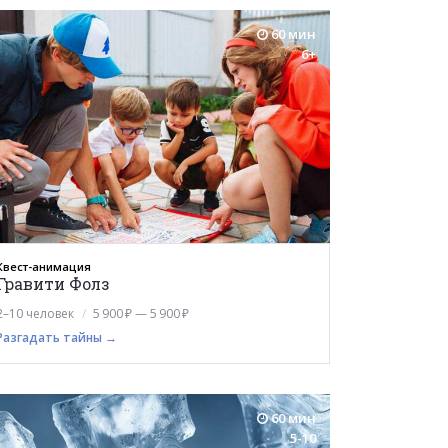
60 мин
6+
Квест-анимация
Гравити Фолз
2–10 человек
5 900 ₽ — 5 900 ₽
Разгадать тайны →
60 мин
5-10