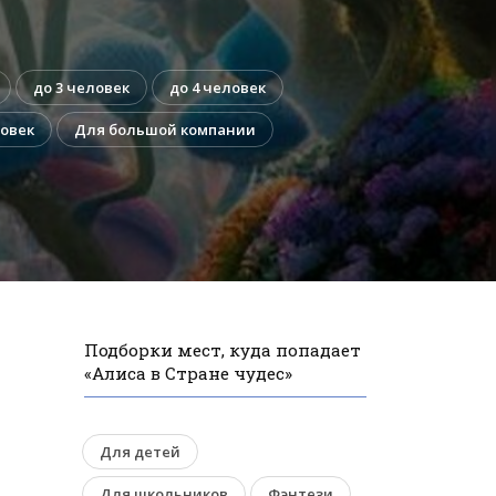
до 3 человек
до 4 человек
ловек
Для большой компании
Подборки мест, куда попадает
«Алиса в Стране чудес»
Для детей
Для школьников
Фэнтези