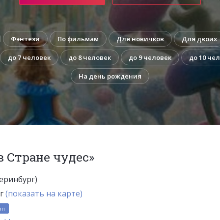
Фэнтези
По фильмам
Для новичков
Для двоих
до 7 человек
до 8 человек
до 9 человек
до 10 че
На день рождения
 Стране чудес»
еринбург)
рг
(показать на карте)
он