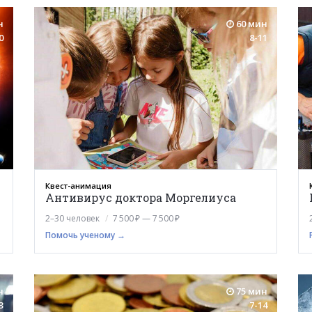
н
60 мин
0
8-11
Квест-анимация
Антивирус доктора Моргелиуса
2–30 человек
7 500 ₽ — 7 500 ₽
Помочь ученому →
н
75 мин
3
7-14