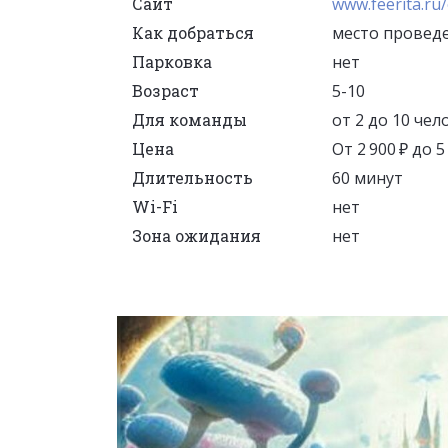
Сайт
www.feerita.ru
Как добраться
место проведе
Парковка
нет
Возраст
5-10
Для команды
от 2 до 10 чел
Цена
От 2 900 ₽ до 
Длительность
60 минут
Wi-Fi
нет
Зона ожидания
нет