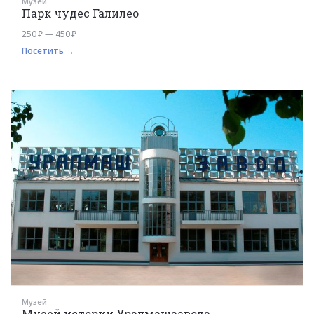
Музей
Парк чудес Галилео
250 ₽ — 450 ₽
Посетить →
Музей
Музей истории Уралмашзавода