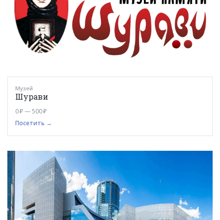
Музей
Шурави
0 ₽ — 500 ₽
Посетить →