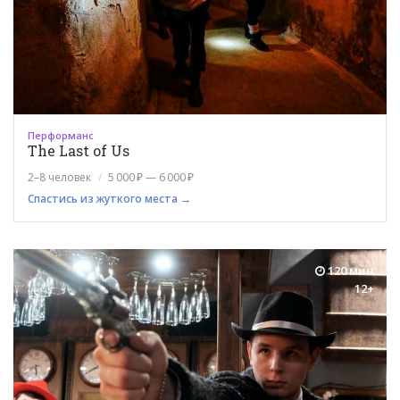
Перформанс
The Last of Us
2–8 человек
5 000 ₽ — 6 000 ₽
Спастись из жуткого места →
120 мин
12+