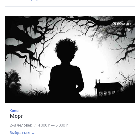
60 мин
10+
Квест
Морг
2–8 человек
4 000 ₽ — 5 000 ₽
Выбраться →