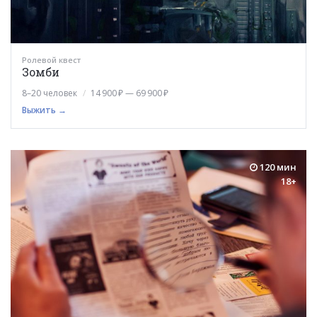
Ролевой квест
Зомби
8–20 человек
14 900 ₽ — 69 900 ₽
Выжить →
120 мин
18+