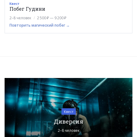
Квест
Побег Гудини
2–8 человек
2 500 ₽ — 9 200 ₽
Повторить магический побег →
Квест
Диверсия
2–8 человек