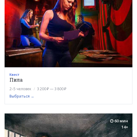
Квест
Пила
2–5 человек
3 200 ₽ — 3 800 ₽
Выбраться →
60 мин
14+