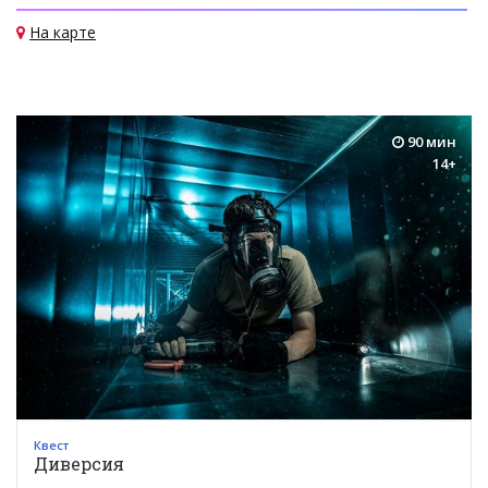
На карте
90 мин
14+
Квест
Диверсия