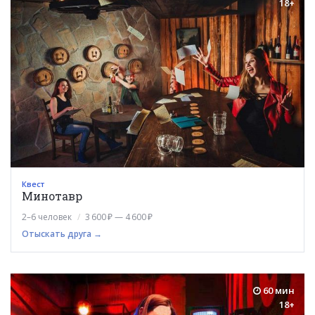
18+
Квест
Минотавр
2–6 человек
3 600 ₽ — 4 600 ₽
Отыскать друга →
60 мин
18+