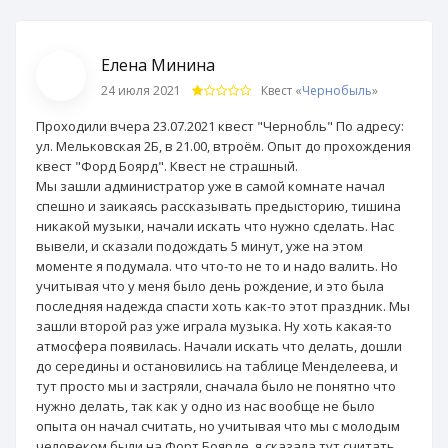
Елена Минина
24 июля 2021
Квест «
Чернобыль
»
Проходили вчера 23.07.2021 квест "Чернобль" По адресу:
ул. Мельковская 2Б, в 21.00, втроём. Опыт до прохождения
квест "Форд Боярд". Квест не страшный.
Мы зашли администратор уже в самой комнате начал
спешно и заикаясь рассказывать предысторию, тишина
никакой музыки, начали искать что нужно сделать. Нас
вывели, и сказали подождать 5 минут, уже на этом
моменте я подумала. что что-то не то и надо валить. Но
учитывая что у меня было день рождение, и это была
последняя надежда спасти хоть как-то этот праздник. Мы
зашли второй раз уже играла музыка. Ну хоть какая-то
атмосфера появилась. Начали искать что делать, дошли
до середины и остановились на таблице Менделеева, и
тут просто мы и застряли, сначала было не понятно что
нужно делать, так как у одно из нас вообще не было
опыта он начал считать, но учитывая что мы с молодым
человеком были на Форт Боярде, я сказала тут считать