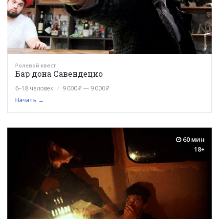
Ролевой квест
Бар дона Савендецио
6–18 человек
9 000 ₽ — 9 000 ₽
Начать →
60 мин
18+