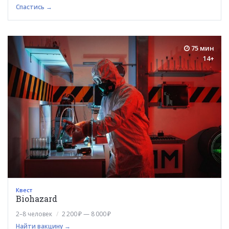
Спастись →
75 мин
14+
Квест
Biohazard
2–8 человек
2 200 ₽ — 8 000 ₽
Найти вакцину →