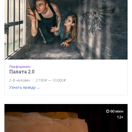
Перформанс
Палата 2.0
2–8 человек
2 700 ₽ — 10 000 ₽
Узнать правду →
60 мин
12+