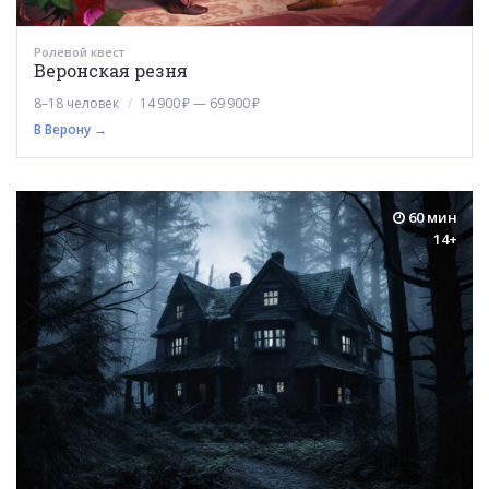
Ролевой квест
Веронская резня
8–18 человек
14 900 ₽ — 69 900 ₽
В Верону →
60 мин
14+