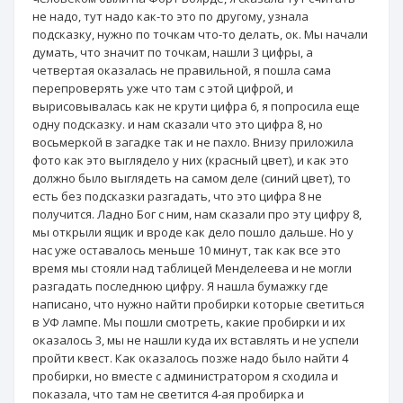
не надо, тут надо как-то это по другому, узнала
подсказку, нужно по точкам что-то делать, ок. Мы начали
думать, что значит по точкам, нашли 3 цифры, а
четвертая оказалась не правильной, я пошла сама
перепроверять уже что там с этой цифрой, и
вырисовывалась как не крути цифра 6, я попросила еще
одну подсказку. и нам сказали что это цифра 8, но
восьмеркой в загадке так и не пахло. Внизу приложила
фото как это выглядело у них (красный цвет), и как это
должно было выглядеть на самом деле (синий цвет), то
есть без подсказки разгадать, что это цифра 8 не
получится. Ладно Бог с ним, нам сказали про эту цифру 8,
мы открыли ящик и вроде как дело пошло дальше. Но у
нас уже оставалось меньше 10 минут, так как все это
время мы стояли над таблицей Менделеева и не могли
разгадать последнюю цифру. Я нашла бумажку где
написано, что нужно найти пробирки которые светиться
в УФ лампе. Мы пошли смотреть, какие пробирки и их
оказалось 3, мы не нашли куда их вставлять и не успели
пройти квест. Как оказалось позже надо было найти 4
пробирки, но вместе с администратором я сходила и
показала, что там не светится 4-ая пробирка и