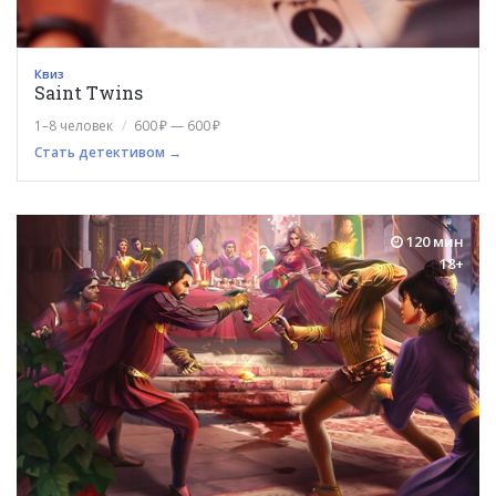
Квиз
Saint Twins
1–8 человек
600 ₽ — 600 ₽
Стать детективом →
120 мин
18+