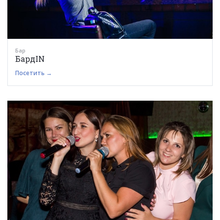
Бар
БардIN
Посетить →