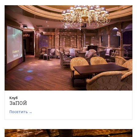
Клуб
ЗаПОЙ
Посетить →