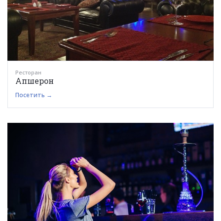
Ресторан
Апшерон
Посетить →