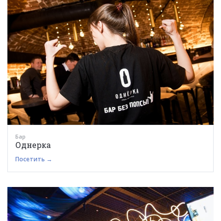
Бар
Однерка
Посетить →