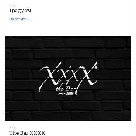
Бар
Градусы
Посетить →
Бар
The Bar XXXX