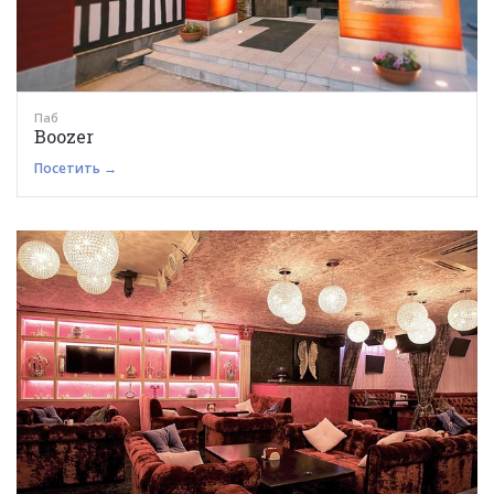
Паб
Boozer
Посетить →