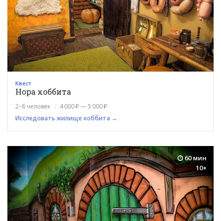
Квест
Нора хоббита
2–8 человек
4 000 ₽ — 5 000 ₽
Исследовать жилище хоббита →
60 мин
10+