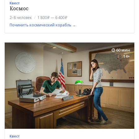
Квест
Космос
2–8 человек
1 800 ₽ — 6 400 ₽
Починить космический корабль →
60 мин
14+
Квест