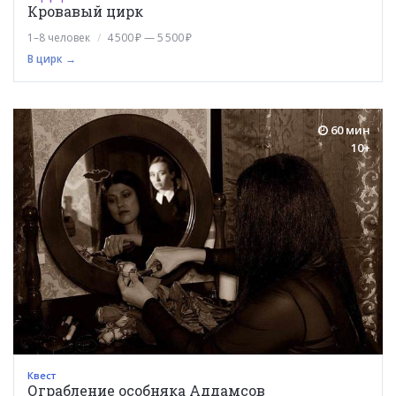
Кровавый цирк
1–8 человек
4 500 ₽ — 5 500 ₽
В цирк →
60 мин
10+
Квест
Ограбление особняка Аддамсов