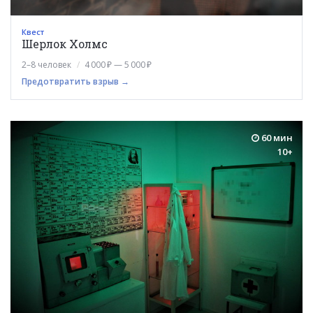
Квест
Шерлок Холмс
2–8 человек
4 000 ₽ — 5 000 ₽
Предотвратить взрыв →
60 мин
10+