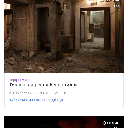
18+
Перформанс
Техасская резня бензопилой
2–10 человек
2 700 ₽ — 12 500 ₽
Выбраться из логова людоеда →
60 мин