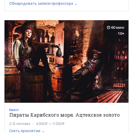
Обнародовать записи профессора →
60 мин
10+
Квест
Пираты Карибского моря. Ацтекское золото
2–8 человек
4 000 ₽ — 5 000 ₽
Снять проклятие →