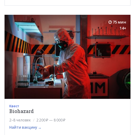
75 мин
14+
Квест
Biohazard
2–8 человек
2 200 ₽ — 8 000 ₽
Найти вакцину →