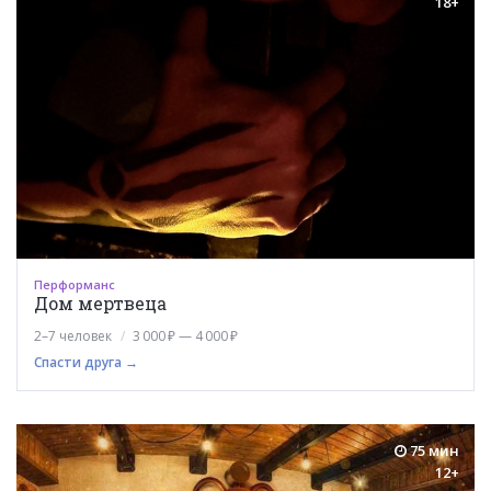
18+
Перформанс
Дом мертвеца
2–7 человек
3 000 ₽ — 4 000 ₽
Спасти друга →
75 мин
12+