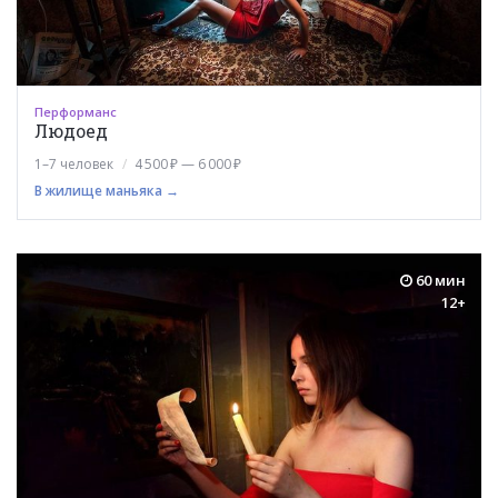
Перформанс
Людоед
1–7 человек
4 500 ₽ — 6 000 ₽
В жилище маньяка →
60 мин
12+