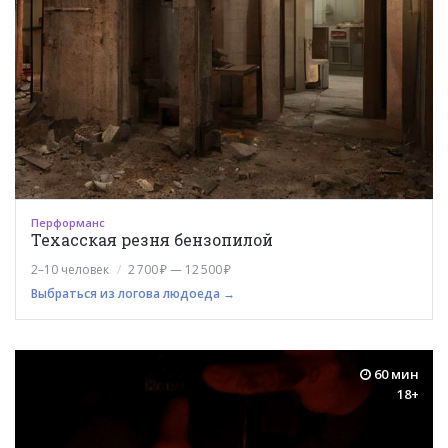
Перформанс
Техасская резня бензопилой
2–10 человек
2 700 ₽ — 12 500 ₽
Выбраться из логова людоеда →
60 мин
18+