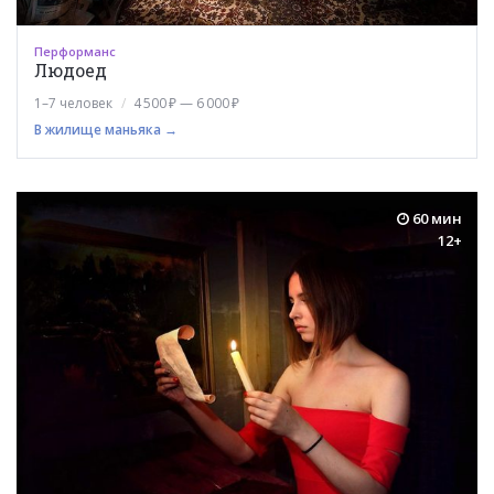
Перформанс
Людоед
1–7 человек
4 500 ₽ — 6 000 ₽
В жилище маньяка →
60 мин
12+