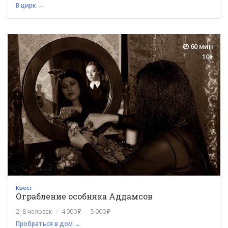
В цирк →
60 мин
10+
Квест
Ограбление особняка Аддамсов
2–8 человек
4 000 ₽ — 5 000 ₽
Пробраться в дом →