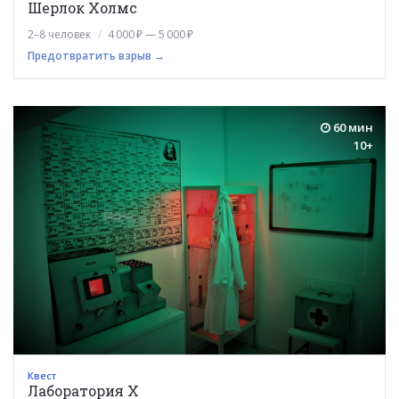
Шерлок Холмс
2–8 человек
4 000 ₽ — 5 000 ₽
Предотвратить взрыв →
60 мин
10+
Квест
Лаборатория Х