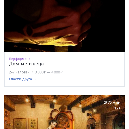
Перформанс
Дом мертвеца
2–7 человек
3 000 ₽ — 4 000 ₽
Спасти друга →
75 мин
12+