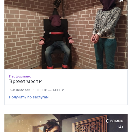
18+
Перформанс
Время мести
2–8 человек
3 000 ₽ — 4 000 ₽
Получить по заслугам →
60 мин
14+