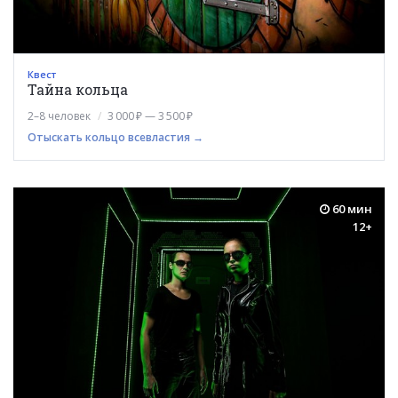
Квест
Тайна кольца
2–8 человек
3 000 ₽ — 3 500 ₽
Отыскать кольцо всевластия →
60 мин
12+