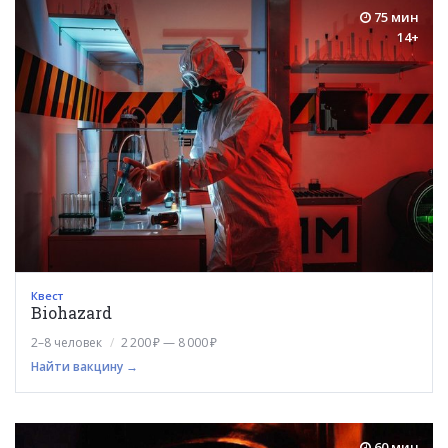
75 мин
14+
Квест
Biohazard
2–8 человек
2 200 ₽ — 8 000 ₽
Найти вакцину →
60 мин