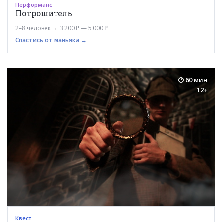
Перформанс
Потрошитель
2–8 человек
3 200 ₽ — 5 000 ₽
Спастись от маньяка →
60 мин
12+
Квест