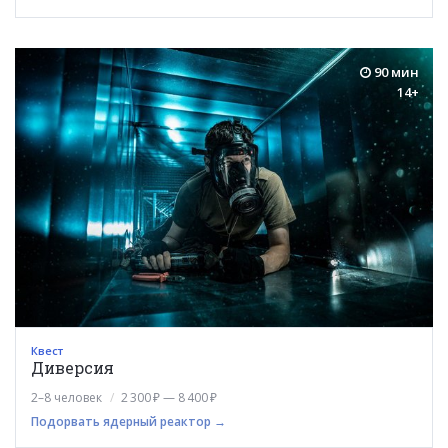
90 мин
14+
Квест
Диверсия
2–8 человек
2 300 ₽ — 8 400 ₽
Подорвать ядерный реактор →