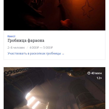
Квест
Гробница фараона
2–8 человек
4 000 ₽ — 5 000 ₽
Участвовать в раскопках гробницы →
40 мин
12+