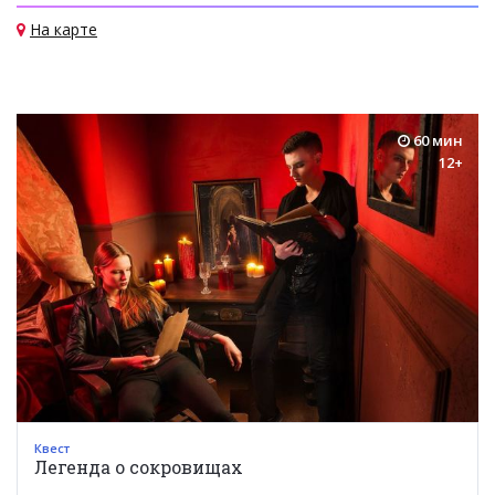
На карте
60 мин
12+
Квест
Легенда о сокровищах