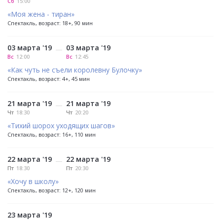
Сб
15:00
«Моя жена - тиран»
Спектакль, возраст: 18+, 90 мин
03 марта '19
03 марта '19
—
Вс
12:00
Вс
12:45
«Как чуть не съели королевну Булочку»
Спектакль, возраст: 4+, 45 мин
21 марта '19
21 марта '19
—
Чт
18:30
Чт
20:20
«Тихий шорох уходящих шагов»
Спектакль, возраст: 16+, 110 мин
22 марта '19
22 марта '19
—
Пт
18:30
Пт
20:30
«Хочу в школу»
Спектакль, возраст: 12+, 120 мин
23 марта '19