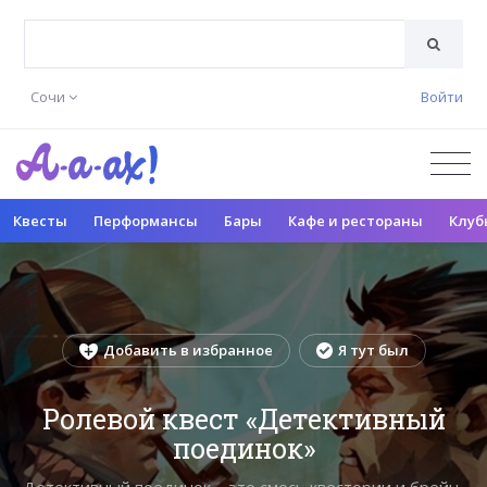
Сочи
Войти
Квесты
Перформансы
Бары
Кафе и рестораны
Клуб
Добавить в избранное
Я тут был
Ролевой квест «Детективный
поединок»
Детективный поединок – это смесь квестории и брейн-