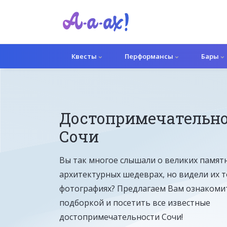
Квесты
Перформансы
Бары
Достопримечательно
Сочи
Вы так многое слышали о великих памят
архитектурных шедеврах, но видели их т
фотографиях? Предлагаем Вам ознакомит
подборкой и посетить все известные
достопримечательности Сочи!