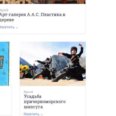
Музей
Арт-галерея А.А.С. Пластика в
дереве
Посетить →
Музей
Усадьба
причерноморского
шапсуга
Посетить →