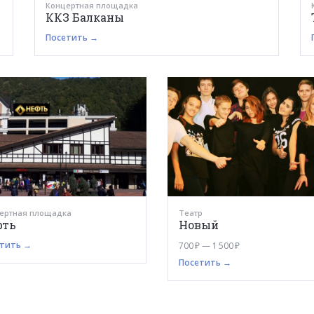
Концертная площадка
ККЗ Балканы
Посетить →
ертная площадка
Театр
фть
Новый
тить →
700 ₽ — 1 500 ₽
Посетить →