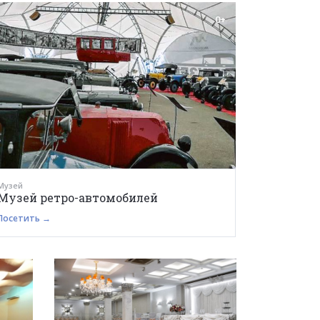
0+
Музей
Музей ретро-автомобилей
Посетить →