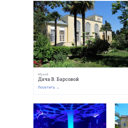
0
Музей
Дача В. Барсовой
Посетить →