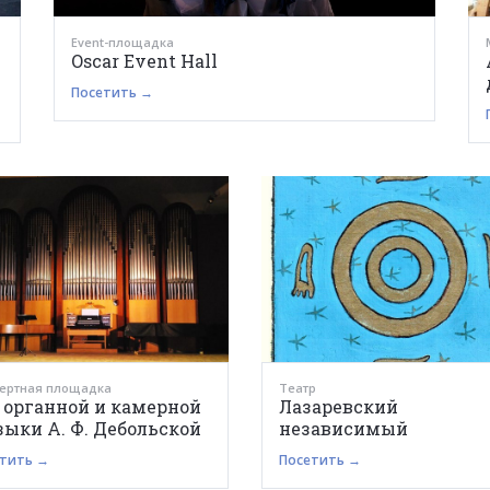
Event-площадка
Oscar Event Hall
Посетить →
ертная площадка
Театр
 органной и камерной
Лазаревский
ыки А. Ф. Дебольской
независимый
тить →
Посетить →