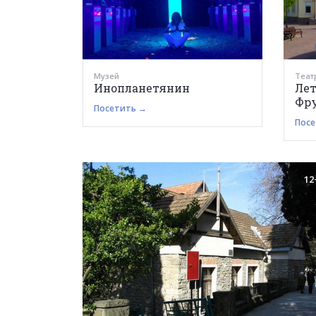
Музей
Теат
Инопланетянин
Лет
Фр
Посетить →
Посе
12