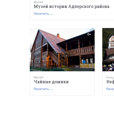
Музей
Музей истории Адлерского района
Посетить →
0+
Музей
Конц
Чайные домики
Не
Посетить →
Посе