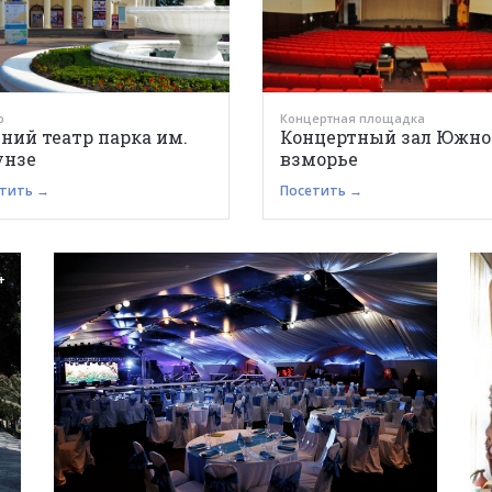
р
Концертная площадка
ний театр парка им.
Концертный зал Южно
унзе
взморье
тить →
Посетить →
+