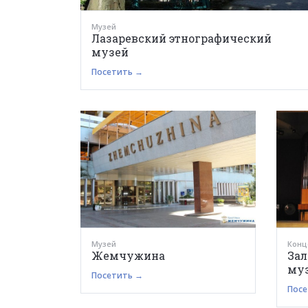
Музей
Лазаревский этнографический
музей
Посетить →
Музей
Конц
Жемчужина
Зал
муз
Посетить →
Посе