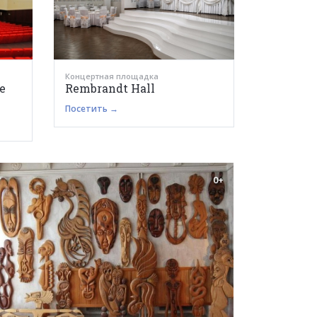
Концертная площадка
е
Rembrandt Hall
Посетить →
0+