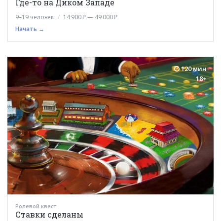
Где-то на Диком Западе
9–19 человек
14 900 ₽ — 49 000 ₽
Начать →
120 мин
18+
Ролевой квест
Ставки сделаны