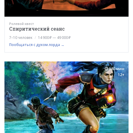
Ролевой квест
Спиритический сеанс
7–10 человек
14 900 ₽ — 49 000 ₽
Пообщаться с духом лорда →
180 мин
12+