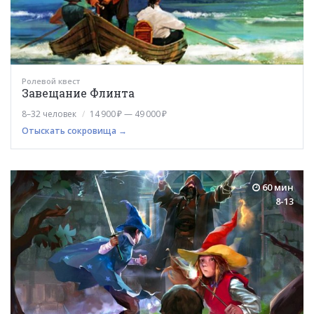
Ролевой квест
Завещание Флинта
8–32 человек
14 900 ₽ — 49 000 ₽
Отыскать сокровища →
60 мин
8-13