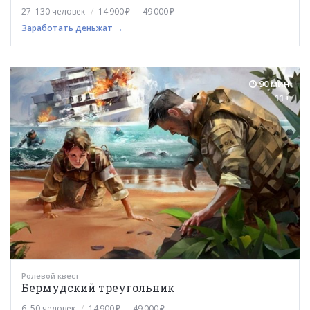
27–130 человек
14 900 ₽ — 49 000 ₽
Заработать деньжат →
90 мин
11+
Ролевой квест
Бермудский треугольник
6–50 человек
14 900 ₽ — 49 000 ₽