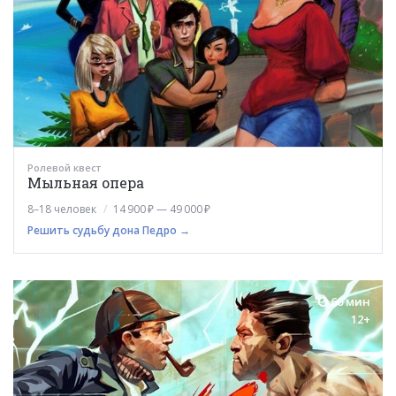
Ролевой квест
Мыльная опера
8–18 человек
14 900 ₽ — 49 000 ₽
Решить судьбу дона Педро →
60 мин
12+