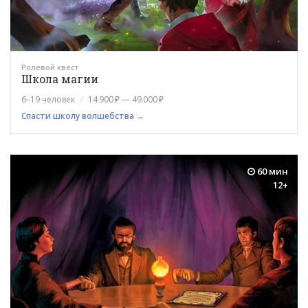
Ролевой квест
Школа магии
6–19 человек
14 900 ₽ — 49 000 ₽
Спасти школу волшебства →
60 мин
12+