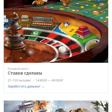
18+
Ролевой квест
Ставки сделаны
27–130 человек
14 900 ₽ — 49 000 ₽
Заработать деньжат →
90 мин
11+