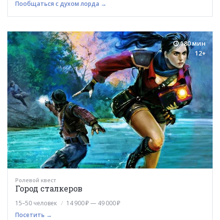
Пообщаться с духом лорда →
180 мин
12+
Ролевой квест
Город сталкеров
15–50 человек
14 900 ₽ — 49 000 ₽
Посетить →