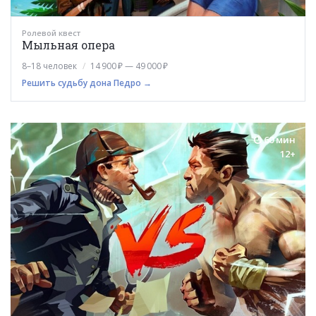
Ролевой квест
Мыльная опера
8–18 человек
14 900 ₽ — 49 000 ₽
Решить судьбу дона Педро →
60 мин
12+