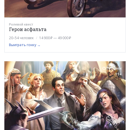
Ролевой квест
Герои асфальта
20–54 человек
14 900 ₽ — 49 000 ₽
Выиграть гонку →
120 мин
11+