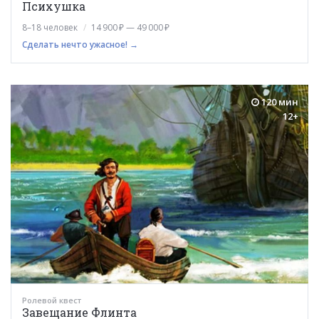
Психушка
8–18 человек
14 900 ₽ — 49 000 ₽
Сделать нечто ужасное! →
120 мин
12+
Ролевой квест
Завещание Флинта