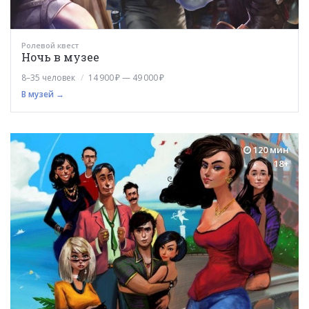
Ролевой квест
Ночь в музее
8–35 человек
14 900 ₽ — 49 000 ₽
В музей →
120 мин
18+