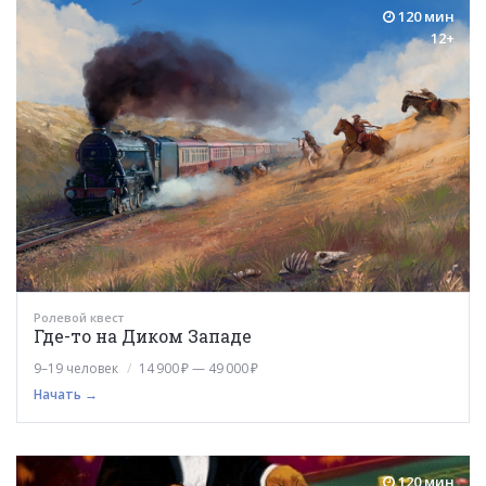
120 мин
12+
Ролевой квест
Где-то на Диком Западе
9–19 человек
14 900 ₽ — 49 000 ₽
Начать →
120 мин