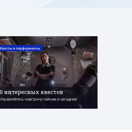
Квесты и перформансы
10 интересных квестов
тправляйтесь навстречу тайнам и загадкам!