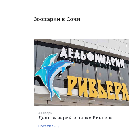
Зоопарки в Сочи
0
Зоопарк
Дельфинарий в парке Ривьера
Посетить →