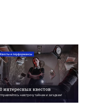
Квесты и перформансы
10 интересных квестов
тправляйтесь навстречу тайнам и загадкам!