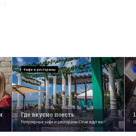
Кафе и рестораны
и
Где вкусно поесть
Популярные кафе и рестораны Сочи ждут вас!
О