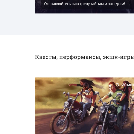
Отправляйтесь навстречу тайнам и загадкам!
Квесты, перформансы, экшн-игры
180 ми
18