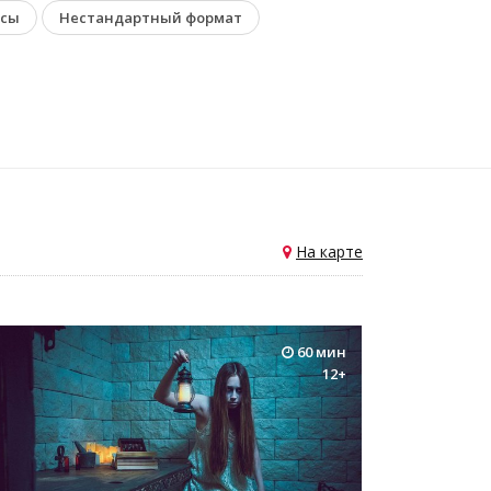
нсы
Нестандартный формат
На карте
60 мин
12+