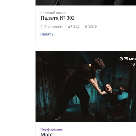
Ролевой квест
Палата № 302
2–7 человек
4 500 ₽ — 6 000 ₽
Начать →
75 ми
18
Перформанс
Морг