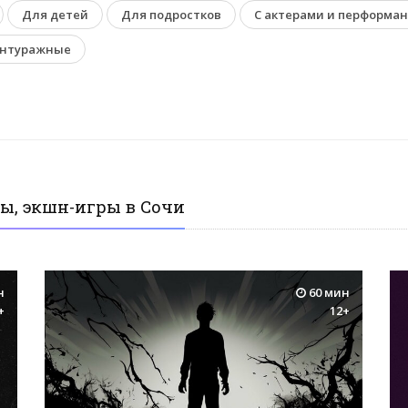
Для детей
Для подростков
С актерами и перформа
нтуражные
ы, экшн-игры в Сочи
н
60 мин
+
12+