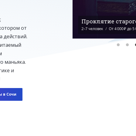
;
Проклятие старог
 котором от
2–7 человек
От 4 000 ₽ до 5 
а действий.
битаемый
м
о маньяка.
тике и
!
ы в Сочи