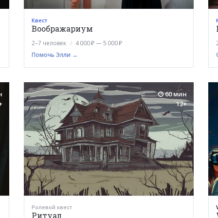
Квест
Воображариум
2–7 человек
4 000 ₽ — 5 000 ₽
Помочь Элли →
н
60 мин
+
12+
Ролевой квест
Ритуал