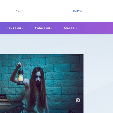
Сочи
Войти
Занятия
События
Места
Ролевой квес