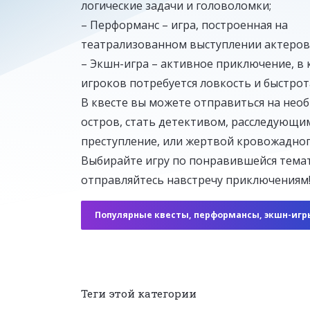
логические задачи и головоломки;
– Перформанс – игра, построенная на
театрализованном выступлении актеров
Джеймс Бонд
– Экшн-игра – активное приключение, в
2–7 человек
От 4 500 ₽ до 6 000 ₽
игроков потребуется ловкость и быстрот
В квесте вы можете отправиться на нео
остров, стать детективом, расследующи
преступление, или жертвой кровожадног
Выбирайте игру по понравившейся тема
отправляйтесь навстречу приключениям
Популярные квесты, перформансы, экшн-игр
Теги этой категории