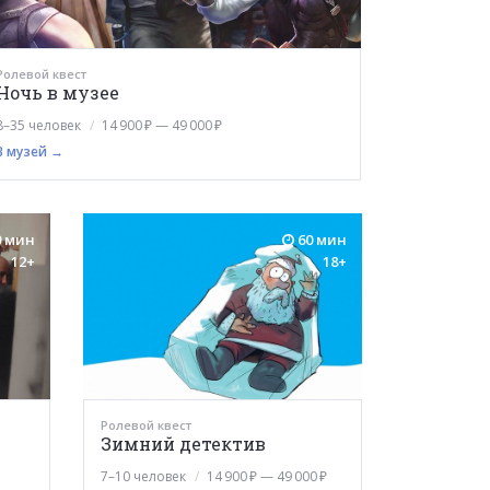
Ролевой квест
Ночь в музее
8–35 человек
14 900 ₽ — 49 000 ₽
В музей →
 мин
60 мин
12+
18+
Ролевой квест
Зимний детектив
7–10 человек
14 900 ₽ — 49 000 ₽