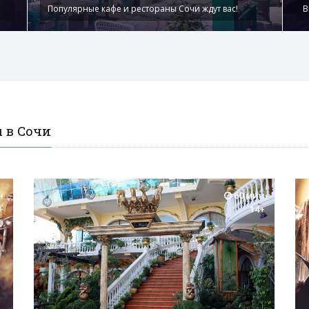
Популярные кафе и рестораны Сочи ждут вас!
В
 в Сочи
н
60 мин
+
14+