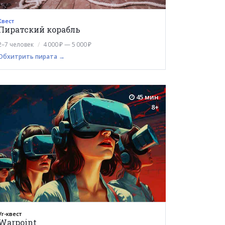
Квест
Пиратский корабль
2–7 человек
4 000 ₽ — 5 000 ₽
Обхитрить пирата →
45 мин
8+
Vr-квест
Warpoint