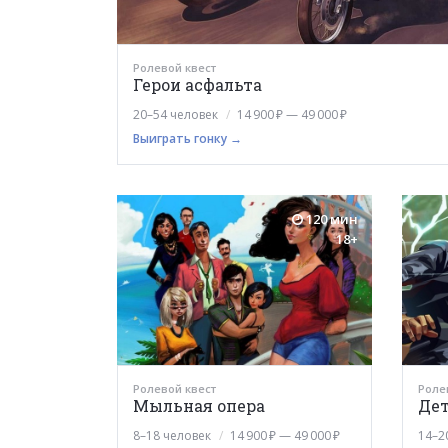
Ролевой квест
Герои асфальта
20–54 человек
14 900 ₽ — 49 000 ₽
Выиграть гонку →
120 мин
18+
Ролевой квест
Роле
Мыльная опера
Де
8–18 человек
14 900 ₽ — 49 000 ₽
14–2