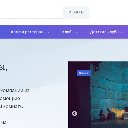
ИСКАТЬ
Кафе и рестораны
Клубы
Детские клубы
ы,
Квест
я компании из
с помощью
й комнаты.
 на