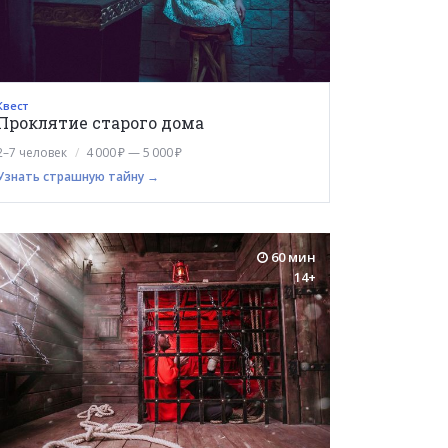
Квест
Проклятие старого дома
2–7 человек
4 000 ₽ — 5 000 ₽
Узнать страшную тайну →
60 мин
14+