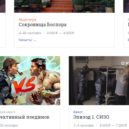
Экшн-игра
Сокровища Боспора
4–40 человек
4 000 ₽ — 4 000 ₽
Начать! →
60 мин
90
12+
вой квест
Квест
тективный поединок
Эпизод 1. СИЗО
00 человек
2–4 человек
4 000 ₽ — 7 000 ₽