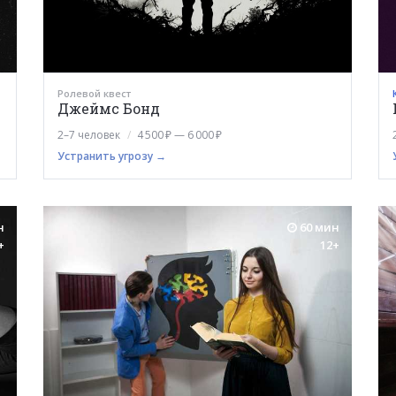
Ролевой квест
Джеймс Бонд
2–7 человек
4 500 ₽ — 6 000 ₽
Устранить угрозу →
н
60 мин
+
12+