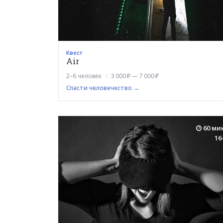
Квест
Air
2–6 человек
3 000 ₽ — 7 000 ₽
Спасти человечество →
60 ми
16