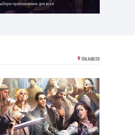
ыбери приключение для всех!
На карте
120 мин
11+