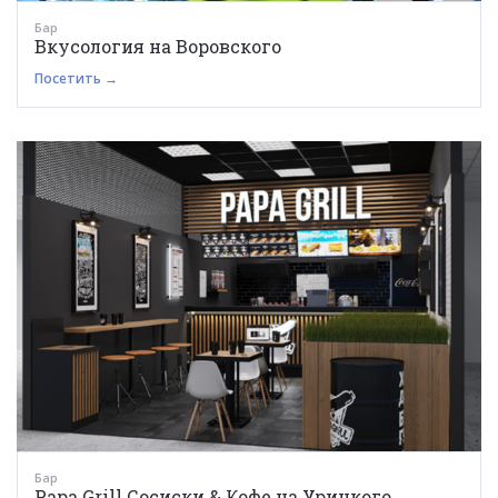
Бар
Вкусология на Воровского
Посетить →
Бар
Papa Grill Сосиски & Кофе на Урицкого