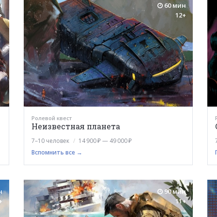
н
60 мин
+
12+
Ролевой квест
Неизвестная планета
7–10 человек
14 900 ₽ — 49 000 ₽
Вспомнить все →
н
90 мин
+
11+