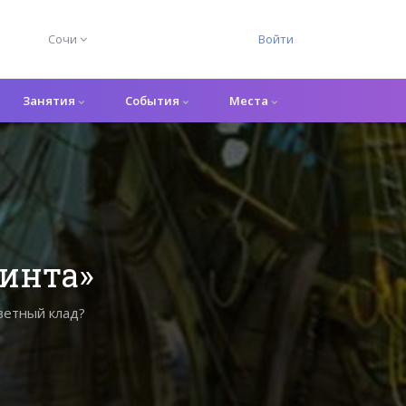
Сочи
Войти
Занятия
События
Места
линта»
аветный клад?