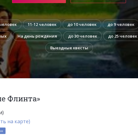
 человек
11-12 человек
до 10 человек
до 9 человек
лых
На день рождения
до 30 человек
до 25 человек
Выездные квесты
ие Флинта»
и)
ть на карте)
он