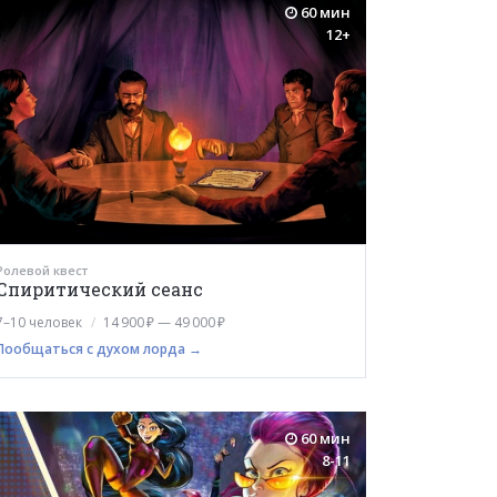
60 мин
12+
Ролевой квест
Спиритический сеанс
7–10 человек
14 900 ₽ — 49 000 ₽
Пообщаться с духом лорда →
60 мин
8-11