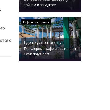
тайнам и загадкам!
ь
Кафе и рестораны
ого
ются с
Где вкусно поесть
Популярные кафе и рестораны
Сочи ждут вас!