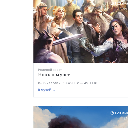
120 ми
11
Ролевой квест
Ночь в музее
8–35 человек
14 900 ₽ — 49 000 ₽
В музей →
120 ми
12