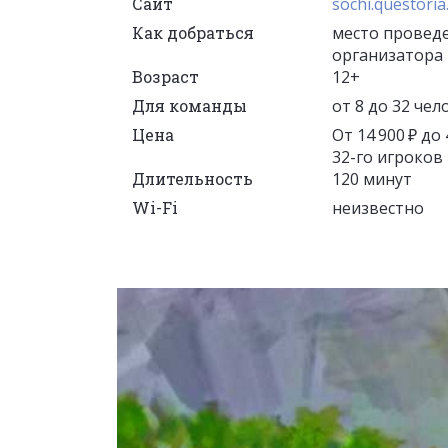
Сайт
sochi.questoria
Как добраться
место проведе
организатора
Возраст
12+
Для команды
от 8 до 32 чел
Цена
От 14 900 ₽ до
32-го игроков 
Длительность
120 минут
Wi-Fi
неизвестно