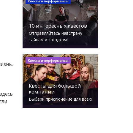
Квесты и перформансы
10 интересных квестов
Отправляйтесь навстречу
тайнам и загадкам!
Квесты и перформансы
жизнь.
Квесты для большой
компании
 здесь
Выбери приключение для всех!
гли