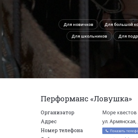
Для новичков
Для большой к
Для школьников
Для подр
Перформанс «Ловушка»
Организатор
Море квестов 
Адрес
ул. Армянская, д
Номер телефона
Показать телеф