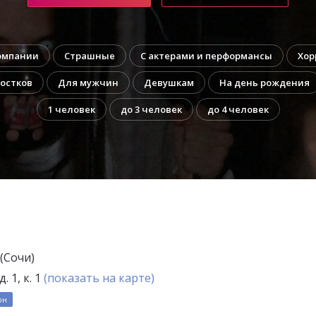
омпании
Страшные
С актерами и перформансы
Хор
остков
Для мужчин
Девушкам
На день рождения
1 человек
до 3 человек
до 4 человек
(Сочи)
. 1, к. 1
(показать на карте)
он