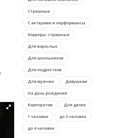
Страшные
С актерами и перформансы
Хорроры: страшные
Для взрослых
Для школьников
Для подростков
я
Для мужчин
Девушкам
На день рождения
Корпоратив
Для двоих
1 человек
до 3 человек
до 4 человек