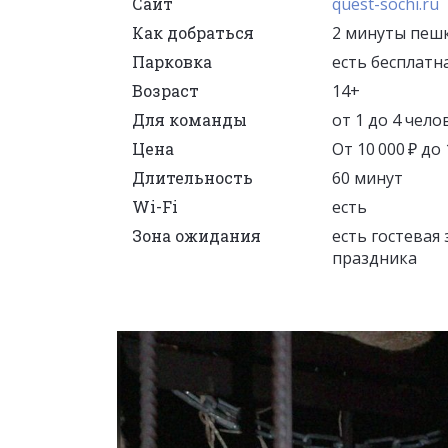
Сайт
quest-sochi.ru
Как добраться
2 минуты пешк
Парковка
есть бесплатн
Возраст
14+
Для команды
от 1 до 4 чело
Цена
От 10 000 ₽ до
Длительность
60 минут
Wi-Fi
есть
Зона ожидания
есть гостевая 
праздника