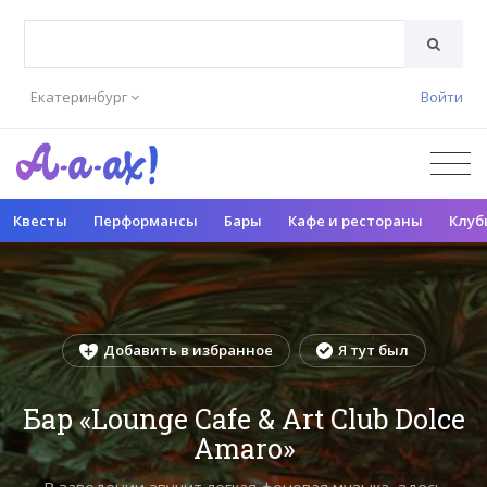
Екатеринбург
Войти
Квесты
Перформансы
Бары
Кафе и рестораны
Клуб
Добавить в избранное
Я тут был
Бар «Lounge Cafe & Art Club Dolce
Amaro»
В заведении звучит легкая фоновая музыка, здесь