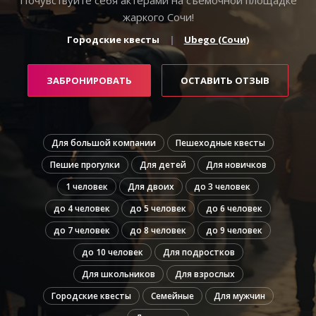
жаркого Сочи!
Городские квесты
Ubego (Сочи)
ЗАБРОНИРОВАТЬ
ОСТАВИТЬ ОТЗЫВ
Для большой компании
Пешеходные квесты
Пешие прогулки
Для детей
Для новичков
1 человек
Для двоих
до 3 человек
до 4 человек
до 5 человек
до 6 человек
до 7 человек
до 8 человек
до 9 человек
до 10 человек
Для подростков
Для школьников
Для взрослых
Городские квесты
Семейные
Для мужчин