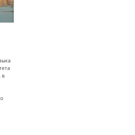
узыка
тета
 в
,
то