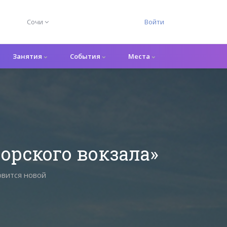
Сочи
Войти
Занятия
События
Места
орского вокзала»
овится новой