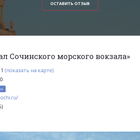
ОСТАВИТЬ ОТЗЫВ
ал Сочинского морского вокзала»
 1
(показать на карте)
00
он
chi.ru/
5)