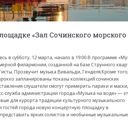
площадке «Зал Сочинского морского
ь в субботу, 12 марта, начало в 19:00.В программе «М
амерной филармонии, созданной на базе Струнного квар
исты. Прозвучит музыка Вивальди, Генделя.Кроме того,
барокко запланированы показы коллекций сочинских
ставления слушатели смогут примерить парики и маски
сс-служба администрации города.«Музыка на воде» — э
вые для курорта традиции культурного музыкального
 и гостей города новую концертную площадку в
 представить ярких солистов и необычные музыкальные