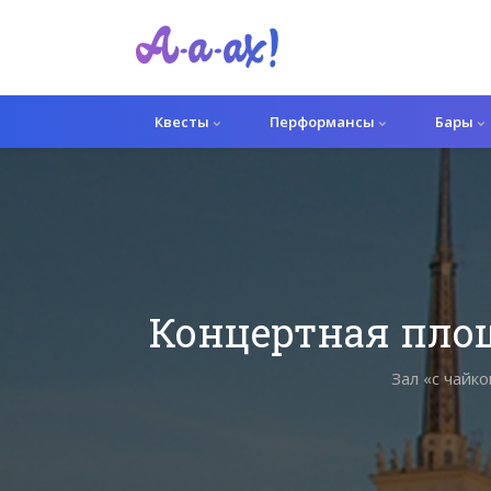
Квесты
Перформансы
Бары
Концертная площ
Зал «с чайк