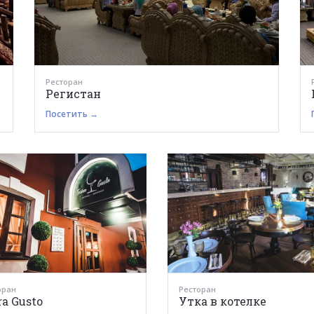
Ресторан
Регистан
Посетить →
оран
Ресторан
ra Gusto
Утка в котелке