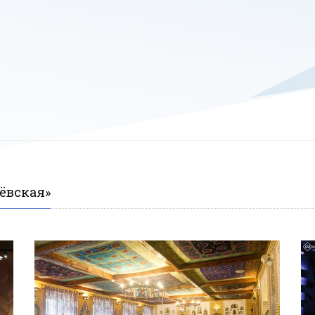
ёвская»
+