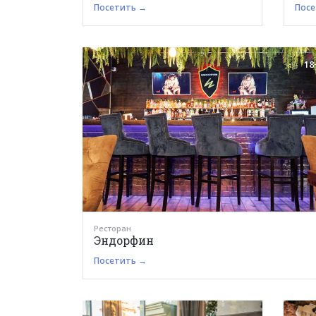
Посетить →
Посе
18
Ресторан
Эндорфин
Посетить →