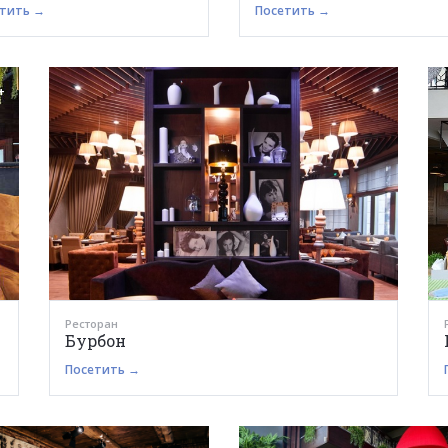
тить →
Посетить →
+
Ресторан
Бурбон
Посетить →