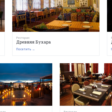
Ресторан
Древняя Бухара
Посетить →
оран
Ресторан