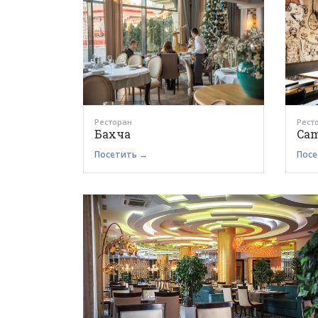
Ресторан
Рест
Бахча
Cam
Посетить →
Посе