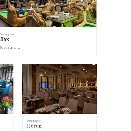
Ресторан
Шах
Посетить →
Ресторан
Ногай