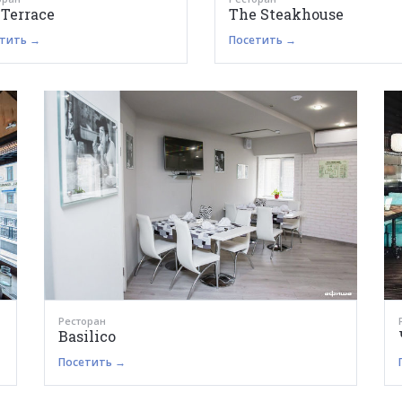
 Terrace
The Steakhouse
тить →
Посетить →
Ресторан
Basilico
Посетить →