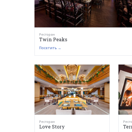
Ресторан
Twin Peaks
Посетить →
Ресторан
Рест
Love Story
Ter