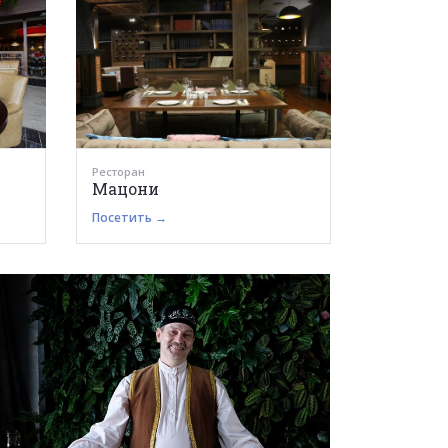
Ресторан
Мацони
Посетить →