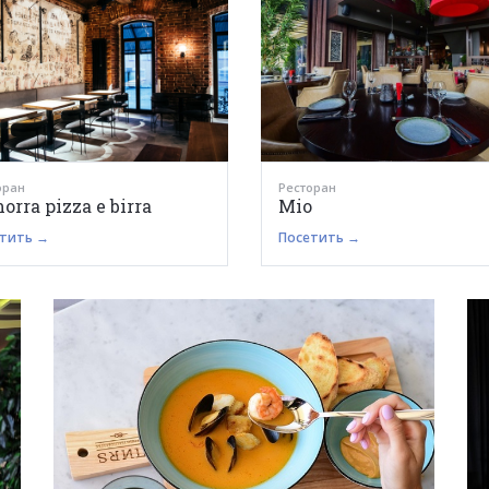
оран
Ресторан
orra pizza e birra
Mio
тить →
Посетить →