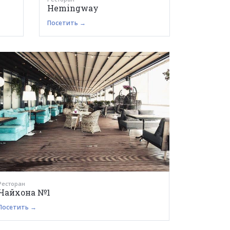
Hemingway
Посетить →
Ресторан
Чайхона №1
Посетить →