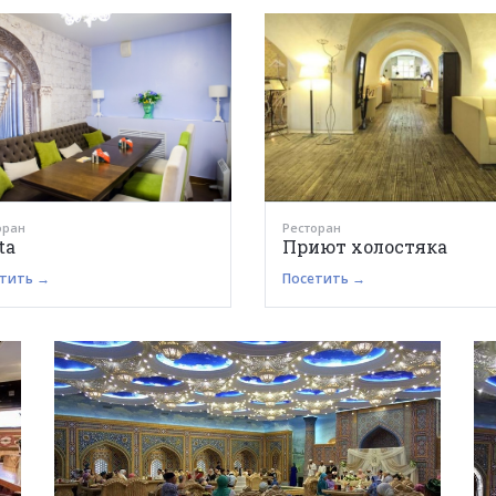
оран
Ресторан
ta
Приют холостяка
тить →
Посетить →