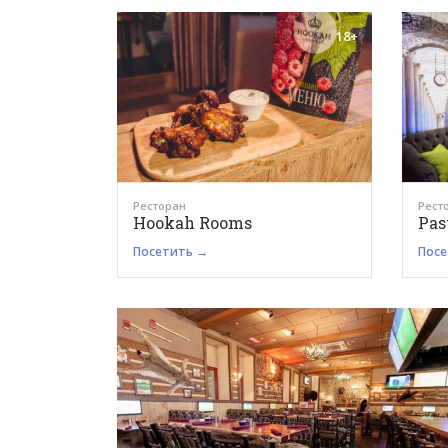
18+
Ресторан
Рест
Hookah Rooms
Pas
Посетить →
Посе