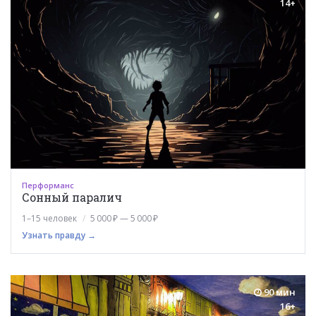
14+
Перформанс
Сонный паралич
1–15 человек
5 000 ₽ — 5 000 ₽
Узнать правду →
90 мин
16+