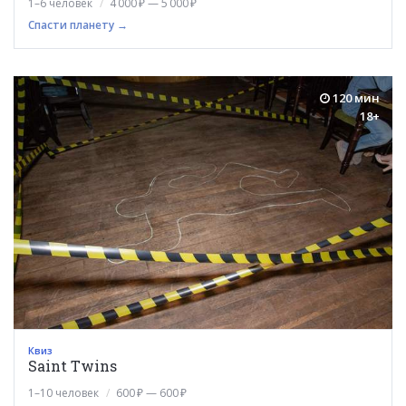
1–6 человек
4 000 ₽ — 5 000 ₽
Спасти планету →
120 мин
18+
Квиз
Saint Twins
1–10 человек
600 ₽ — 600 ₽