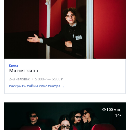
Квест
Магия кино
2–8 человек
5 000 ₽ — 6 500 ₽
Раскрыть тайны кинотеатра →
100 мин
14+