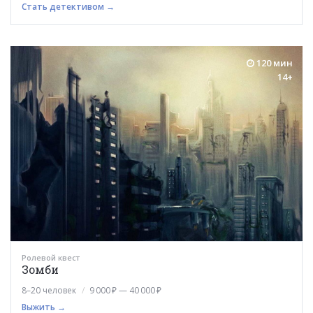
Стать детективом →
120 мин
14+
Ролевой квест
Зомби
8–20 человек
9 000 ₽ — 40 000 ₽
Выжить →