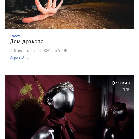
Квест
Дом дракона
2–6 человек
4 500 ₽ — 5 500 ₽
Играть! →
90 мин
14+