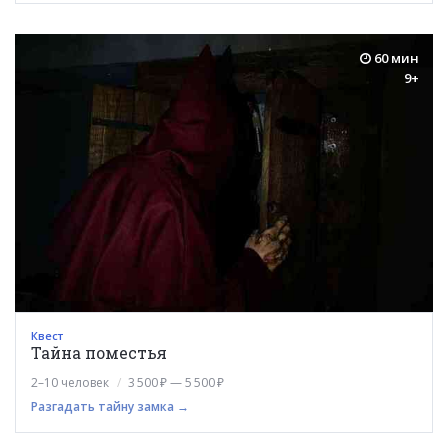
60 мин
9+
Квест
Тайна поместья
2–10 человек
3 500 ₽ — 5 500 ₽
Разгадать тайну замка →