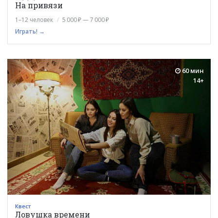
На привязи
1–12 человек
5 000 ₽ — 7 000 ₽
Играть! →
60 мин
14+
Квест
Ловушка времени