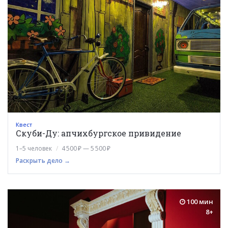
Квест
Скуби-Ду: апчихбургское привидение
1–5 человек
4 500 ₽ — 5 500 ₽
Раскрыть дело →
100 мин
8+