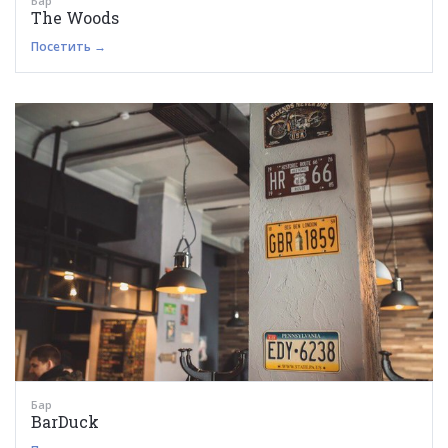
Бар
The Woods
Посетить →
Бар
BarDuck