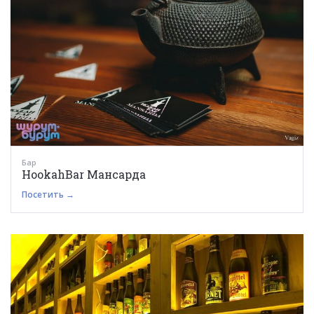
Бар
HookahBar Мансарда
Посетить →