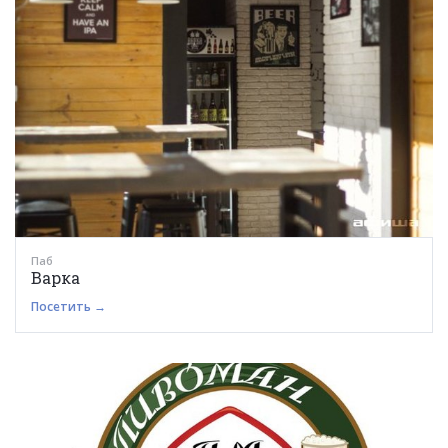
Паб
Варка
Посетить →