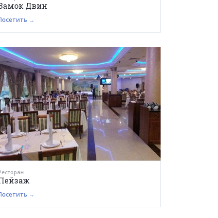
Замок Двин
Посетить →
Ресторан
Пейзаж
Посетить →