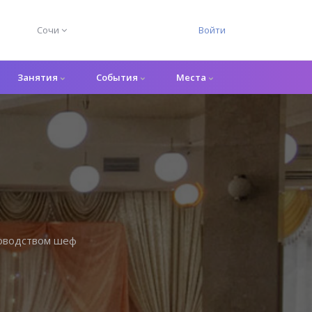
Сочи
Войти
Занятия
События
Места
ководством шеф