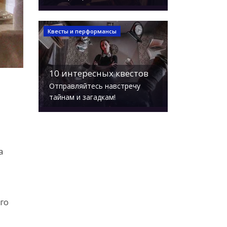
Квесты и перформансы
10 интересных квестов
Отправляйтесь навстречу
тайнам и загадкам!
а
го