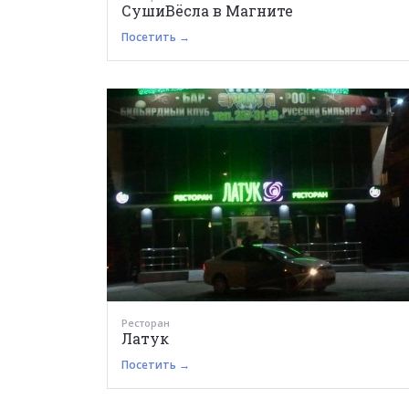
СушиВёсла в Магните
Посетить →
Ресторан
Латук
Посетить →