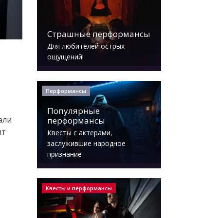
Страшные перформансы
Для любителей острых
ощущений!
Перформансы
Популярные
али
перформансы
ит
Квесты с актерами,
заслужившие народное
признание
Квесты и перформансы