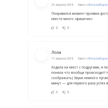
25 апреля 2016
Квест «
Фотолаборат
Понравился момент проявки фото
квесте много «фишечек»
0
0
Лола
17 апреля 2016
Квест «
Фотолаборат
Ходила на квест с подругами, я 
поняла что вообще происходит! 
соображать) Звуки немного пуга
минут — для первого раза успех 
0
0