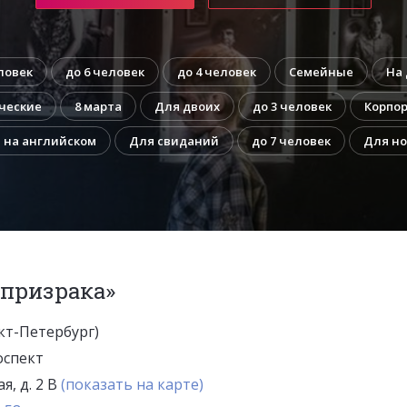
ловек
до 6 человек
до 4 человек
Семейные
На
ческие
8 марта
Для двоих
до 3 человек
Корпо
 на английском
Для свиданий
до 7 человек
Для н
 призрака»
кт-Петербург)
оспект
я, д. 2 В
(показать на карте)