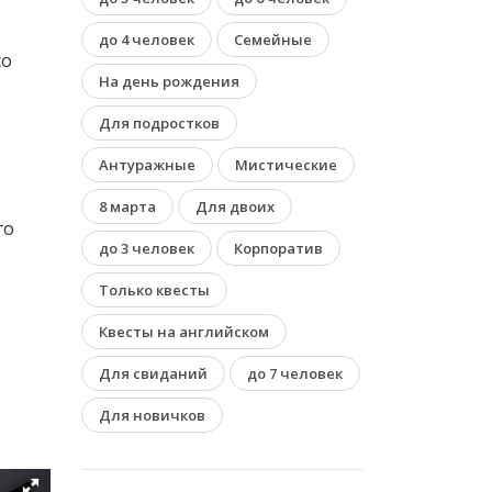
до 4 человек
Семейные
со
На день рождения
Для подростков
Антуражные
Мистические
8 марта
Для двоих
го
до 3 человек
Корпоратив
Только квесты
Квесты на английском
Для свиданий
до 7 человек
Для новичков