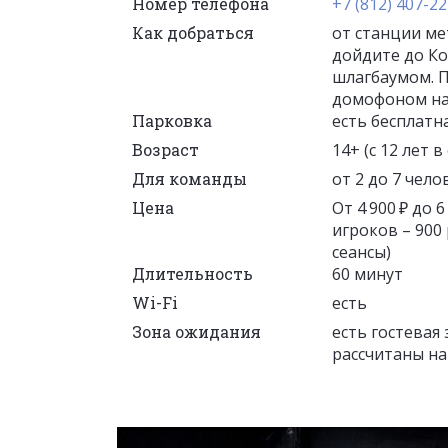
Номер телефона
+7 (812) 407-22
Как добраться
от станции ме
дойдите до К
шлагбаумом. П
домофоном наб
Парковка
есть бесплатн
Возраст
14+ (с 12 лет
Для команды
от 2 до 7 чело
Цена
От 4 900 ₽ до 
игроков – 900
сеансы)
Длительность
60 минут
Wi-Fi
есть
Зона ожидания
есть гостевая
рассчитаны на