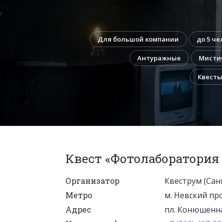
Для большой компании
до 5 че
Антуражные
Мисти
Квесты
Квест «Фотолаборатория
Организатор
Квеструм (Сан
Метро
м. Невский пр
Адрес
пл. Конюшенна