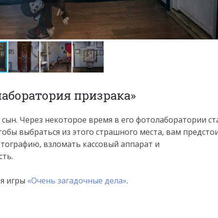
лаборатория призрака»
сын. Через некоторое время в его фотолаборатории ст
обы выбраться из этого страшного места, вам предсто
отографию, взломать кассовый аппарат и
ть.
ия игры
«Очень загадочные дела»
.
.