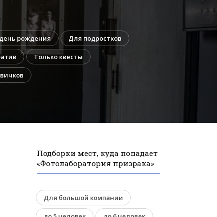
 день рождения
Для подростков
ратив
Только квесты
овичков
Подборки мест, куда попадает
«Фотолаборатория призрака»
Для большой компании
до 5 человек
до 6 человек