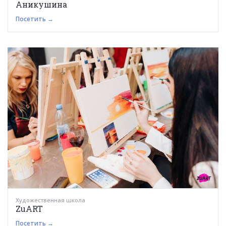
Аникушина
Посетить →
Художественная школа
ZuART
Посетить →