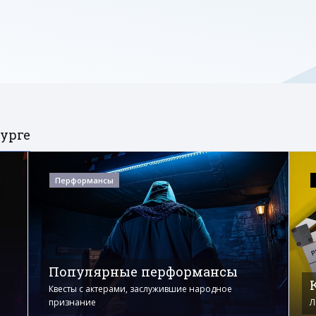
урге
Перформансы
Популярные перформансы
Квесты с актерами, заслужившие народное
признание
Л