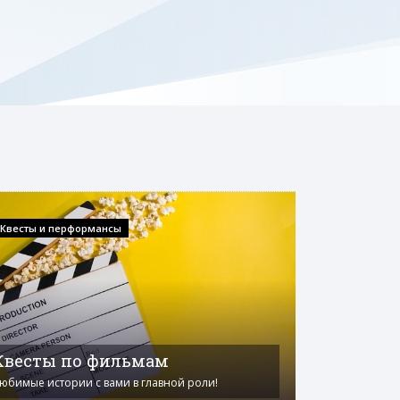
Квесты и перформансы
Квесты по фильмам
юбимые истории с вами в главной роли!