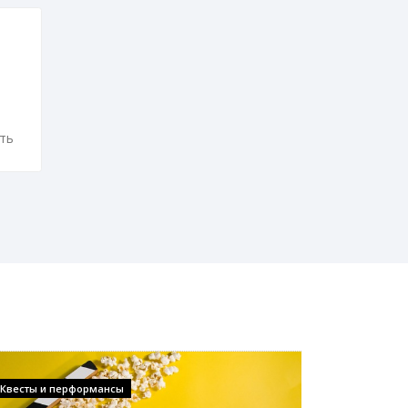
ть
Квесты и перформансы