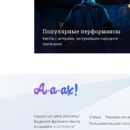
Популярные перформансы
Квесты с актерами, заслужившие народное
признание
Нашли на сайте опечатку?
Статьи
Реклама на с
Выделите фрагмент текста
Пользовательское сог
и нажмите «
Ctrl+Enter
»!