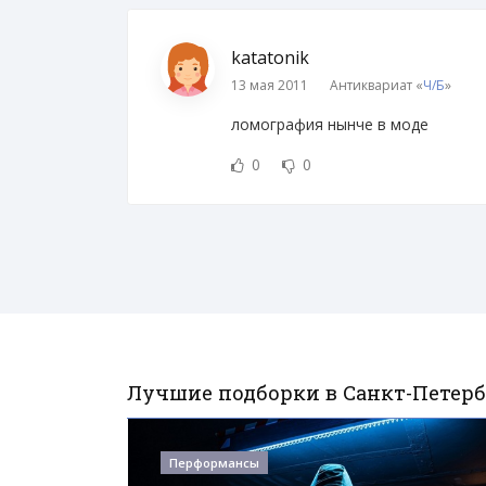
katatonik
13 мая 2011
Антиквариат «
Ч/Б
»
ломография нынче в моде
0
0
Лучшие подборки в Санкт-Петерб
Перформансы