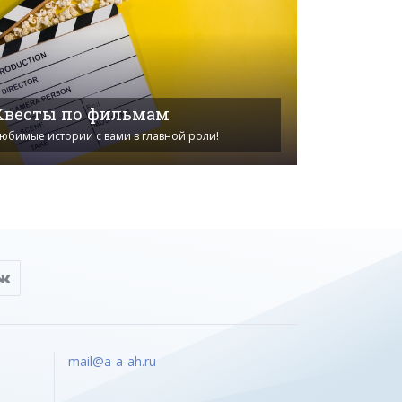
Квесты по фильмам
юбимые истории с вами в главной роли!
mail@a-a-ah.ru