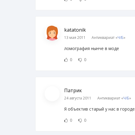
katatonik
13 мая 2011
Антиквариат «
Ч/Б
»
ломография нынче в моде
0
0
Патрик
24 августа 2011
Антиквариат «
Ч/Б
»
Я объектив старый у нас в городе 
0
0