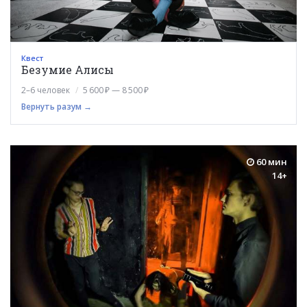
Квест
Безумие Алисы
2–6 человек
5 600 ₽ — 8 500 ₽
Вернуть разум →
60 мин
14+