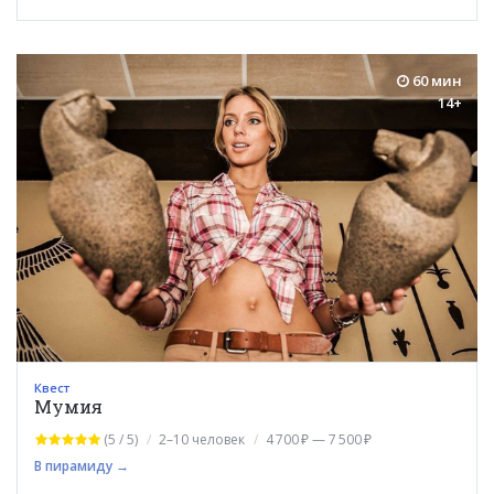
60 мин
14+
Квест
Мумия
(5 / 5)
2–10 человек
4 700 ₽ — 7 500 ₽
В пирамиду →