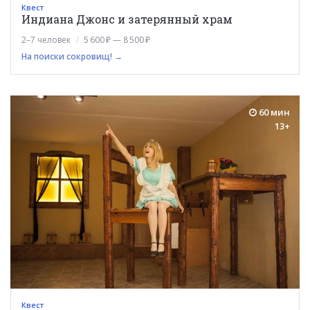
Квест
Индиана Джонс и затерянный храм
2–7 человек
5 600 ₽ — 8 500 ₽
На поиски сокровищ! →
60 мин
13+
Квест