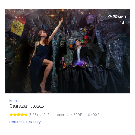
70 мин
14+
Квест
Сказка - ложь
(5 / 5)
2–8 человек
4 800 ₽ — 6 400 ₽
Попасть в сказку →