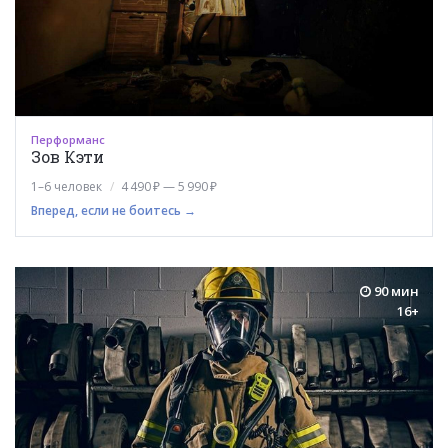
Перформанс
Зов Кэти
1–6 человек
4 490 ₽ — 5 990 ₽
Вперед, если не боитесь →
90 мин
16+