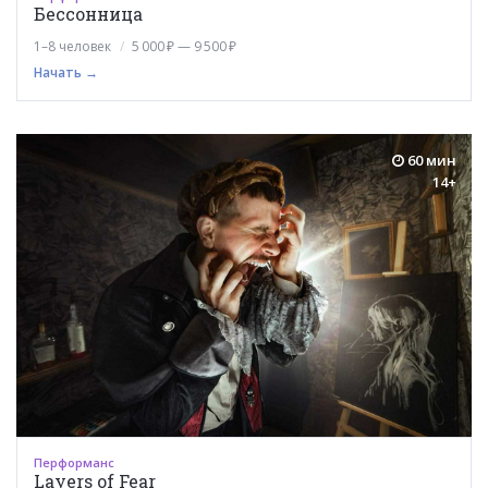
Бессонница
1–8 человек
5 000 ₽ — 9 500 ₽
Начать →
60 мин
14+
Перформанс
Layers of Fear