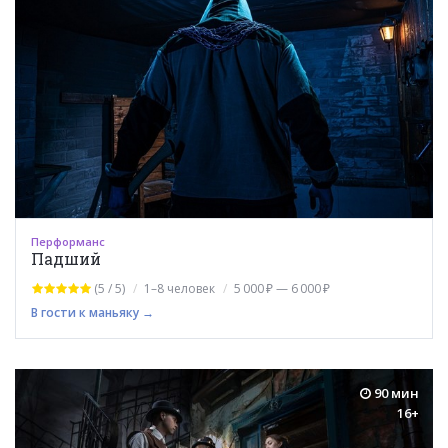
Перформанс
Падший
(5 / 5)
1–8 человек
5 000 ₽ — 6 000 ₽
В гости к маньяку →
90 мин
16+