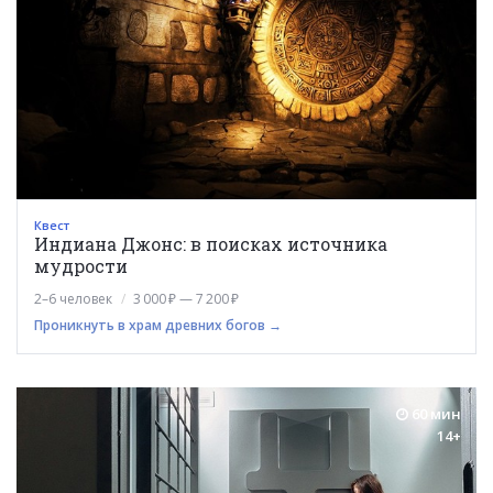
Квест
Индиана Джонс: в поисках источника
мудрости
2–6 человек
3 000 ₽ — 7 200 ₽
Проникнуть в храм древних богов →
60 мин
14+