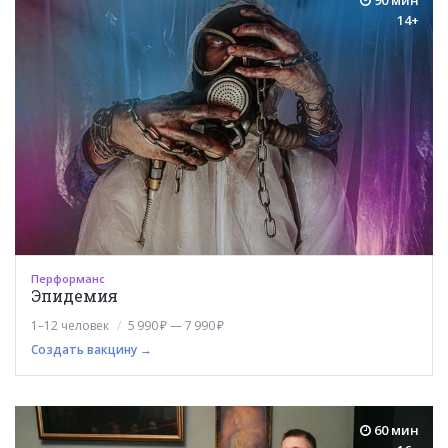
14+
Перформанс
Эпидемия
1–12 человек
5 990 ₽ — 7 990 ₽
Создать вакцину →
60 мин