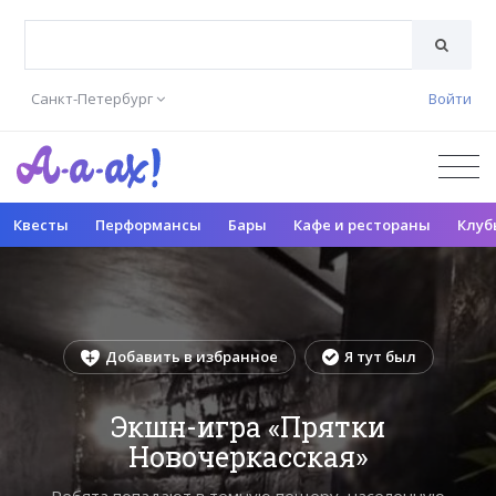
Санкт-Петербург
Войти
Квесты
Перформансы
Бары
Кафе и рестораны
Клуб
Добавить в избранное
Я тут был
Экшн-игра «Прятки
Новочеркасская»
Ребята попадают в темную пещеру, населенную