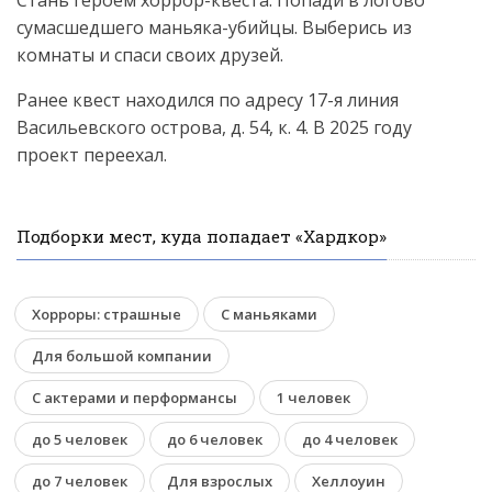
Стань героем хоррор-квеста. Попади в логово
сумасшедшего маньяка-убийцы. Выберись из
комнаты и спаси своих друзей.
Ранее квест находился по адресу 17-я линия
Васильевского острова, д. 54, к. 4. В 2025 году
проект переехал.
Подборки мест, куда попадает «Хардкор»
Хорроры: страшные
С маньяками
Для большой компании
С актерами и перформансы
1 человек
до 5 человек
до 6 человек
до 4 человек
до 7 человек
Для взрослых
Хеллоуин