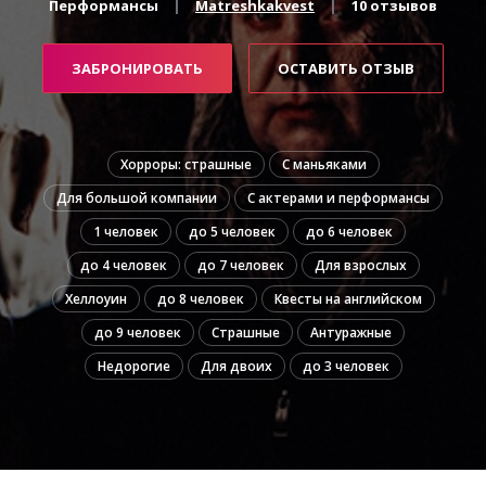
Перформансы
Matreshkakvest
10 отзывов
ЗАБРОНИРОВАТЬ
ОСТАВИТЬ ОТЗЫВ
Хорроры: страшные
С маньяками
Для большой компании
С актерами и перформансы
1 человек
до 5 человек
до 6 человек
до 4 человек
до 7 человек
Для взрослых
Хеллоуин
до 8 человек
Квесты на английском
до 9 человек
Страшные
Антуражные
Недорогие
Для двоих
до 3 человек