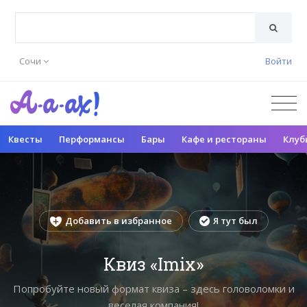
Сочи
Войти
Квесты
Перформансы
Бары
Кафе и рестораны
Клуб
Добавить в избранное
Я тут был
Квиз «Imix»
Попробуйте новый формат квиза – здесь головоломки и
веселая компания!