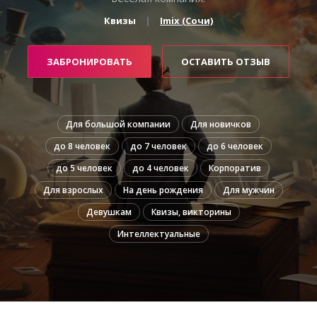
Квизы
Imix (Сочи)
ЗАБРОНИРОВАТЬ
ОСТАВИТЬ ОТЗЫВ
Для большой компании
Для новичков
до 8 человек
до 7 человек
до 6 человек
до 5 человек
до 4 человек
Корпоратив
Для взрослых
На день рождения
Для мужчин
Девушкам
Квизы, викторины
Интеллектуальные