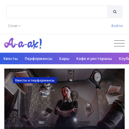
Сочи
Войти
Квесты
Перформансы
Бары
Кафе и рестораны
Клуб
Квесты и перформансы