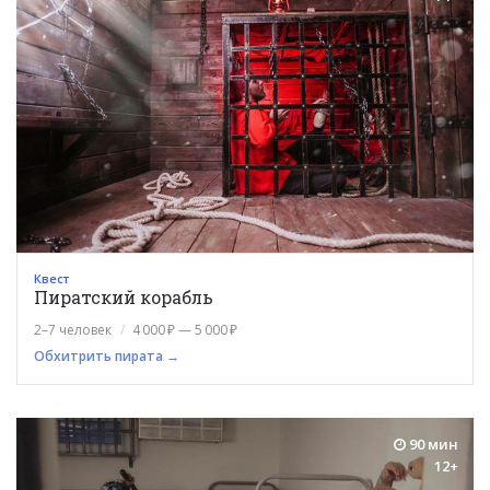
Квест
Пиратский корабль
2–7 человек
4 000 ₽ — 5 000 ₽
Обхитрить пирата →
90 мин
12+