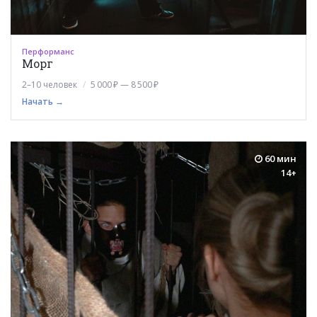
Перформанс
Морг
2–10 человек
5 000 ₽ — 8 500 ₽
Начать →
60 мин
14+