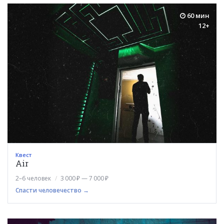
60 мин
12+
Квест
Air
2–6 человек
3 000 ₽ — 7 000 ₽
Спасти человечество →