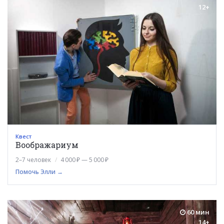
12+
Квест
Воображариум
2–7 человек
4 000 ₽ — 5 000 ₽
Помочь Элли →
60 мин
14+