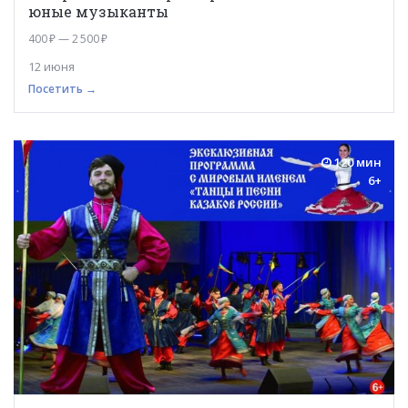
юные музыканты
400 ₽ — 2 500 ₽
12 июня
Посетить →
120 мин
6+