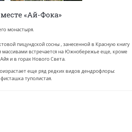
 месте «Ай-Фока»
его монастыря.
товой пицундской сосны , занесенной в Красную книгу
и массивами встречается на Южнобережье еще, кроме
 Айя и в горах Нового Света.
роизрастает еще ряд редких видов дендрофлоры:
 фисташка туполистая.