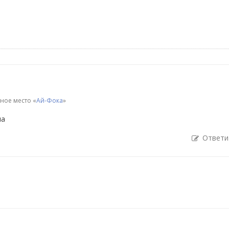
ое место «
Ай-Фока
»
ла
Ответи