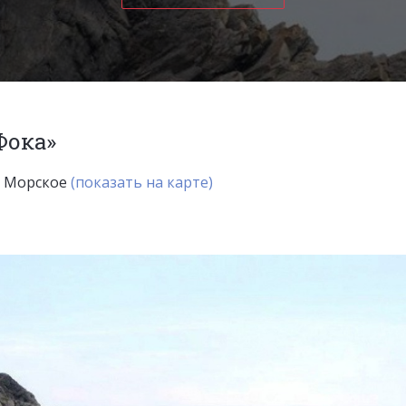
Фока»
к Морское
(показать на карте)