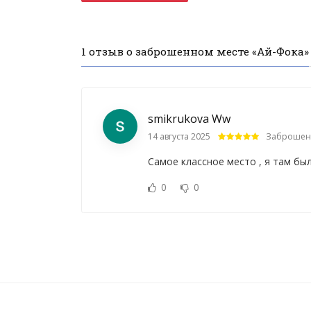
1 отзыв о заброшенном месте «Ай-Фока»
smikrukova Ww
14 августа 2025
Заброшенн
Самое классное место , я там бы
0
0