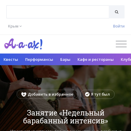
Крым
Войти
Квесты
Перформансы
Бары
Кафе и рестораны
Клуб
Добавить в избранное
Я тут был
Занятие «Недельный
барабанный интенсив»
Изучение инструментов и техник игры на дарбуке и