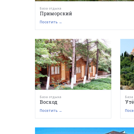
База отдыха
Приморский
Посетить →
База отдыха
База
Восход
Утё
Посетить →
Посе