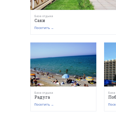
База отдыха
Саки
Посетить →
База отдыха
База
Радуга
Поб
Посетить →
Посе