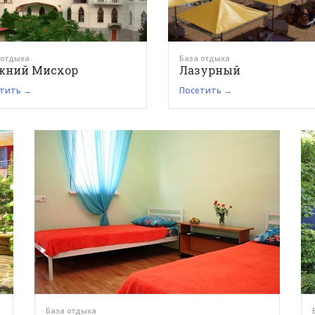
 отдыха
База отдыха
жний Мисхор
Лазурный
тить →
Посетить →
База отдыха