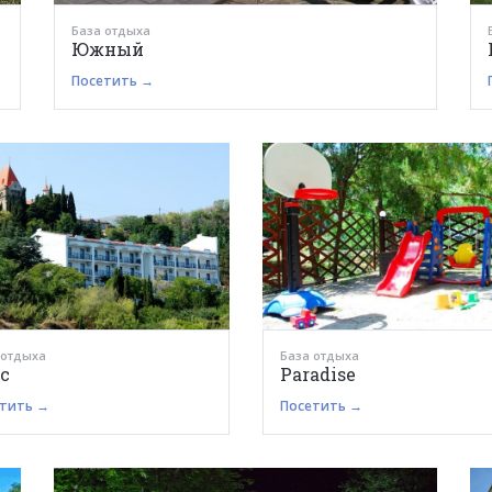
База отдыха
Южный
Посетить →
 отдыха
База отдыха
с
Paradise
тить →
Посетить →