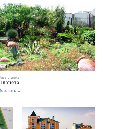
База отдыха
Планета
Посетить →