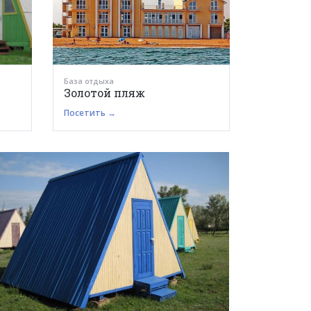
База отдыха
Золотой пляж
Посетить →