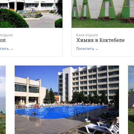
 отдыха
База отдыха
ол
Химик в Коктебеле
тить →
Посетить →