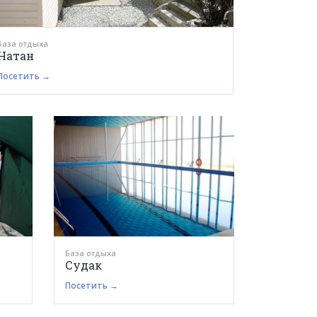
База отдыха
Натан
Посетить →
База отдыха
Судак
Посетить →