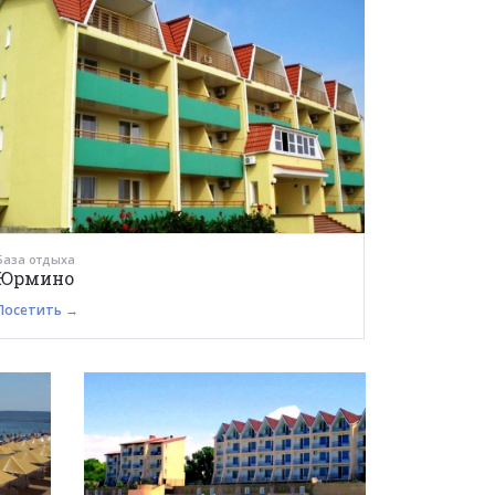
База отдыха
Юрмино
Посетить →