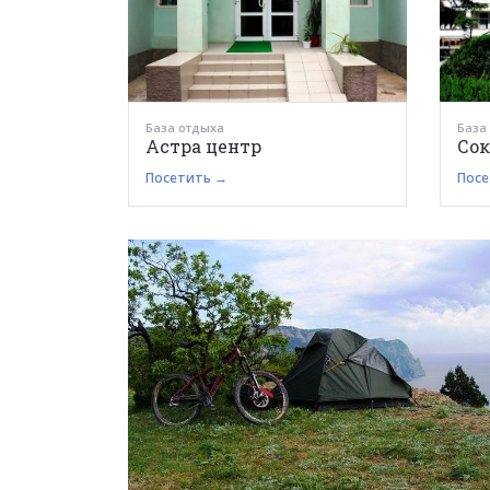
База отдыха
База
Астра центр
Сок
Посетить →
Посе