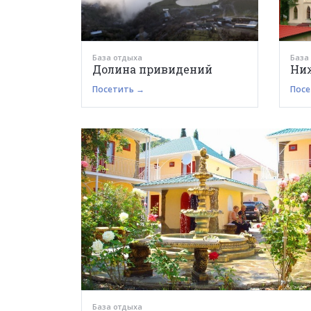
База отдыха
База
Долина привидений
Ни
Посетить →
Посе
База отдыха