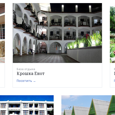
База отдыха
Крошка Енот
Посетить →