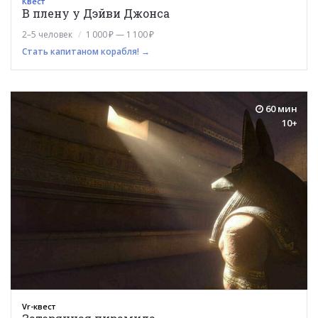
Квест
В плену у Дэйви Джонса
2–5 человек
1 000 ₽ — 1 100 ₽
Стать капитаном корабля! →
60 мин
10+
Vr-квест