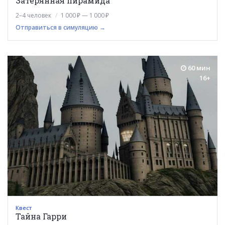
Затерянная пирамида
2–4 человек
1 000 ₽ — 1 000 ₽
Отправиться в симуляцию →
60 мин
16+
Квест
Тайна Гарри