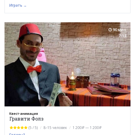
Играть →
90 мин
7-13
Квест-анимация
Гравити Фолз
(5 / 5)
8–15 человек
1 200 ₽ — 1 200 ₽
Готовы? →