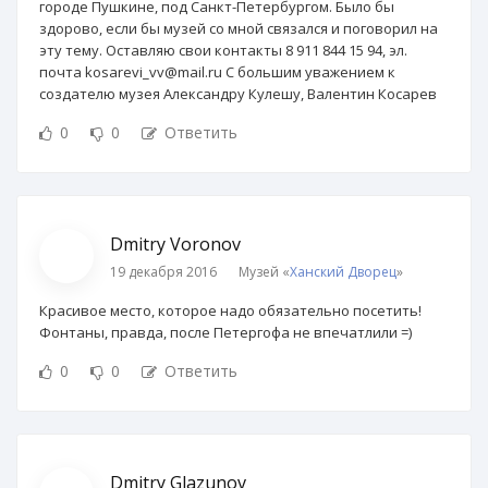
городе Пушкине, под Санкт-Петербургом. Было бы
здорово, если бы музей со мной связался и поговорил на
эту тему. Оставляю свои контакты 8 911 844 15 94, эл.
почта kosarevi_vv@mail.ru C большим уважением к
создателю музея Александру Кулешу, Валентин Косарев
0
0
Ответить
Dmitry Voronov
19 декабря 2016
Музей «
Ханский Дворец
»
Красивое место, которое надо обязательно посетить!
Фонтаны, правда, после Петергофа не впечатлили =)
0
0
Ответить
Dmitry Glazunov