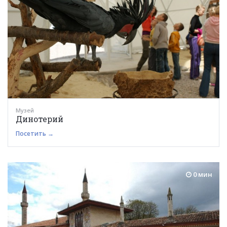
Музей
Динотерий
Посетить →
0 мин