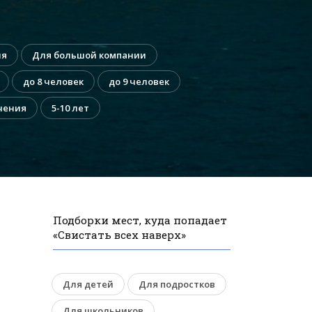
ия
Для большой компании
до 8 человек
до 9 человек
чения
5-10 лет
Подборки мест, куда попадает
«Свистать всех наверх»
Для детей
Для подростков
Для школьников