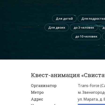
Для детей
Для подростк
Для двоих
до 3 человек
д
до 10 человек
Квест-анимация «Свиста
Организатор
Trans-Force (
Метро
м. Звенигород
Адрес
ул. Марата, д.