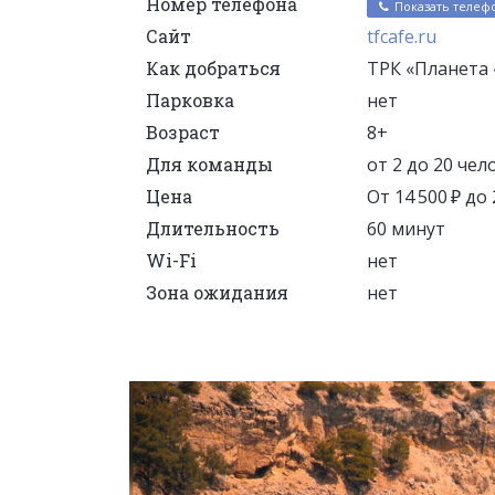
Номер телефона
Показать телеф
Сайт
tfcafe.ru
Как добраться
ТРК «Планета 
Парковка
нет
Возраст
8+
Для команды
от 2 до 20 чел
Цена
От 14 500 ₽ до
Длительность
60 минут
Wi-Fi
нет
Зона ожидания
нет