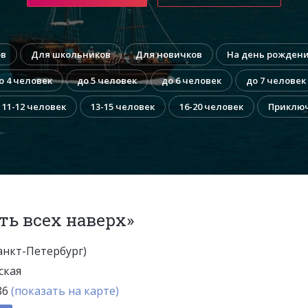
ов
Для школьников
Для новичков
На день рожден
о 4 человек
до 5 человек
до 6 человек
до 7 человек
11-12 человек
13-15 человек
16-20 человек
Приклю
ть всех наверх»
Санкт-Петербург)
ская
 86
(показать на карте)