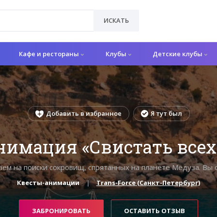
ИСКАТЬ
Кафе и рестораны
Клубы
Детские клубы
Добавить в избранное
Я тут был
нимация «Свистать всех
ем на поиски сокровищ, спрятанных на планете Медуза. Вы 
Квесты-анимации
Trans-Force (Санкт-Петербург)
ЗАБРОНИРОВАТЬ
ОСТАВИТЬ ОТЗЫВ