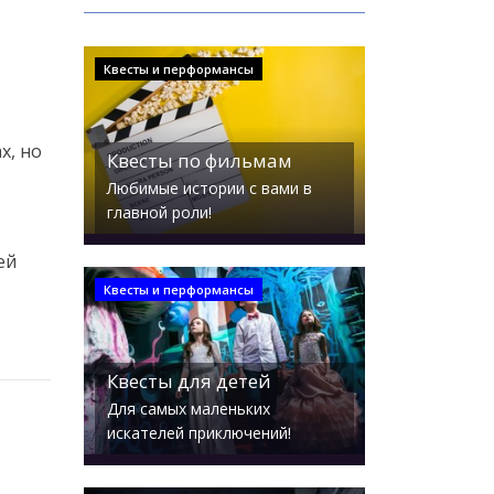
Квесты и перформансы
х, но
Квесты по фильмам
Любимые истории с вами в
главной роли!
ей
Квесты и перформансы
Квесты для детей
Для самых маленьких
искателей приключений!