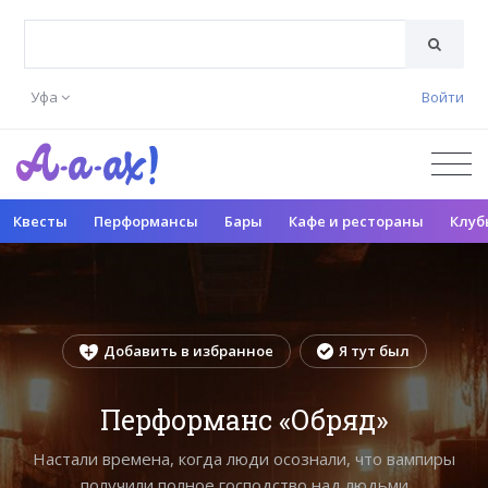
Уфа
Войти
Квесты
Перформансы
Бары
Кафе и рестораны
Клуб
Добавить в избранное
Я тут был
Перформанс «Обряд»
Настали времена, когда люди осознали, что вампиры
получили полное господство над людьми