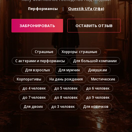
Перформансы
Questik Ufa (Уфа)
ЗАБРОНИРОВАТЬ
ОСТАВИТЬ ОТЗЫВ
Страшные
Хорроры: страшные
С актерами и перформансы
Для большой компании
Для взрослых
Для мужчин
Девушкам
Корпоративы
На день рождения
Мистические
до 4 человек
до 5 человек
до 6 человек
до 7 человек
до 8 человек
до 9 человек
Для двоих
до 3 человек
Для новичков