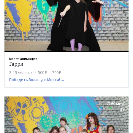
Квест-анимация
Гарри
2–15 человек
500 ₽ — 700 ₽
Победить Волан-де-Морта! →
60 мин
4+