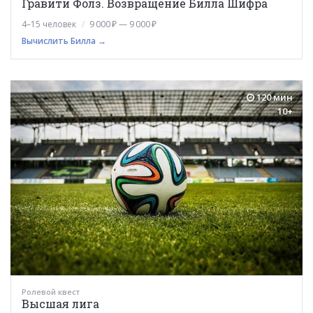
Гравити Фолз. Возвращение Билла Шифра
4–15 человек
9 000 ₽ — 9 000 ₽
Вычислить Билла →
120 мин
10+
Ролевой квест
Высшая лига