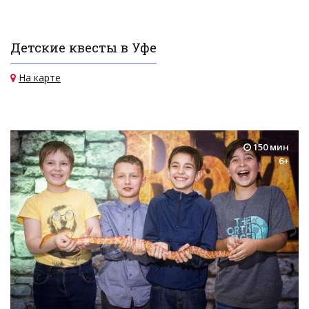
Детские квесты в Уфе
На карте
150 мин
6+