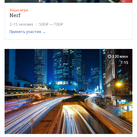
Экшн-игра
Nerf
2–15 человек
500 ₽ — 700 ₽
Принять участие →
120 мин
7-15