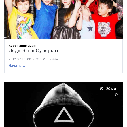
Квест-анимация
Леди Баг и Суперкот
2–15 человек
500 ₽ — 700 ₽
Начать →
120 мин
7+