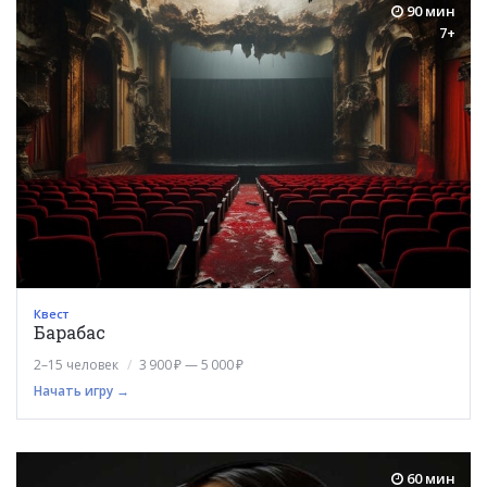
90 мин
7+
Квест
Барабас
2–15 человек
3 900 ₽ — 5 000 ₽
Начать игру →
60 мин