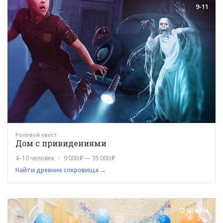
9-11
Ролевой квест
Дом с привидениями
4–10 человек
9 000 ₽ — 35 000 ₽
Найти древние сокровища →
60 мин
4+