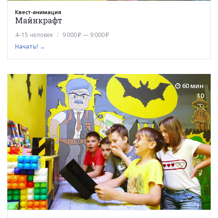
Квест-анимация
Майнкрафт
4–15 человек
9 000 ₽ — 9 000 ₽
Начать! →
60 мин
10