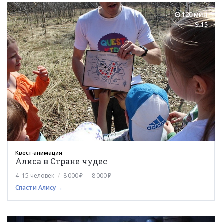
120 мин
9-15
Квест-анимация
Алиса в Стране чудес
4–15 человек
8 000 ₽ — 8 000 ₽
Спасти Алису →