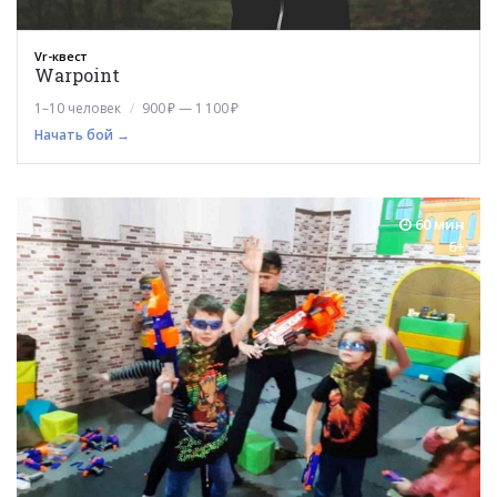
Vr-квест
Warpoint
1–10 человек
900 ₽ — 1 100 ₽
Начать бой →
60 мин
6+