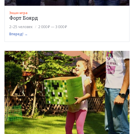
Экшн-игра
Форт Боярд
2–25 человек
2 000 ₽ — 3 000 ₽
Вперед! →
120 мин
6-12