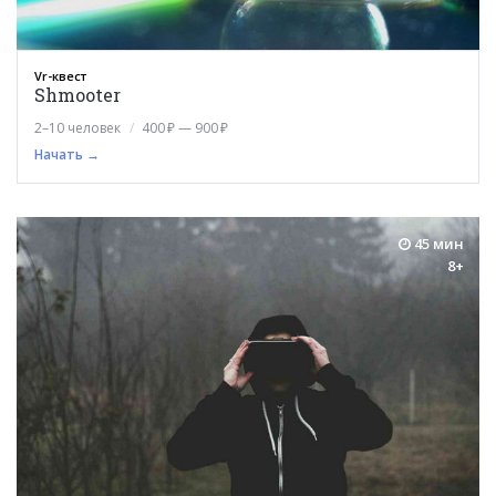
Vr-квест
Shmooter
2–10 человек
400 ₽ — 900 ₽
Начать →
45 мин
8+