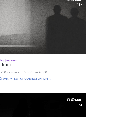
18+
Перформанс
Шепот
1–10 человек
5 000 ₽ — 6 000 ₽
Столкнуться с последствиями →
60 мин
18+