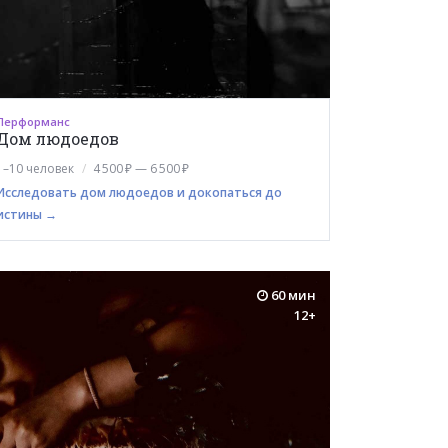
Перформанс
Дом людоедов
1–10 человек
4 500 ₽ — 6 500 ₽
Исследовать дом людоедов и докопаться до
истины →
60 мин
12+