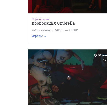
Перформанс
Корпорация Umbrella
2–15 человек
6 000 ₽ — 7 000 ₽
Играть! →
90 ми
12