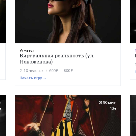
Vr-квест
Виртуальная реальность (ул.
Новоженова)
2–10 человек
600 ₽ — 800 ₽
Начать игру →
н
90 мин
+
18+