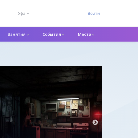
Уфа
Войти
Занятия
События
Места
Перформанс