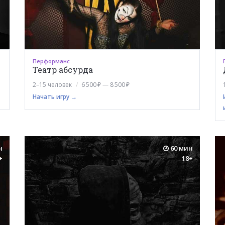
Перформанс
Театр абсурда
2–15 человек
6 500 ₽ — 8 500 ₽
Начать игру →
н
60 мин
+
18+