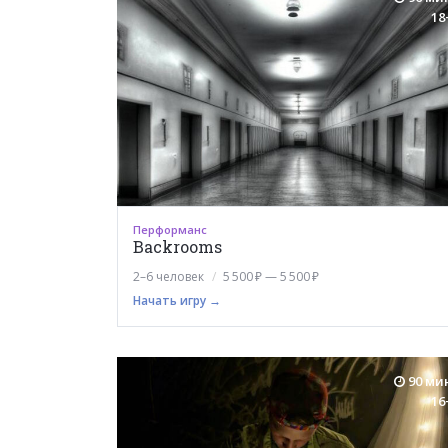
18
Перформанс
Backrooms
2–6 человек
5 500 ₽ — 5 500 ₽
Начать игру →
90 ми
16