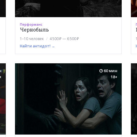
Перформанс
Чернобыль
1–10 человек
4 500 ₽ — 6 500 ₽
Найти антидот! →
н
60 мин
+
18+