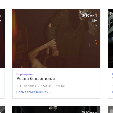
н
90 мин
+
18+
Перформанс
Резня бензопилой
1–10 человек
5 500 ₽ — 7 500 ₽
Попытаться выжить →
н
90 мин