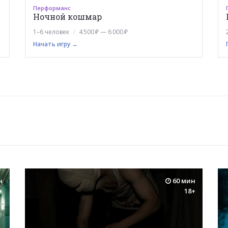
Перформанс
Ночной кошмар
1–6 человек
4 500 ₽ — 6 000 ₽
Начать игру →
н
60 мин
+
18+