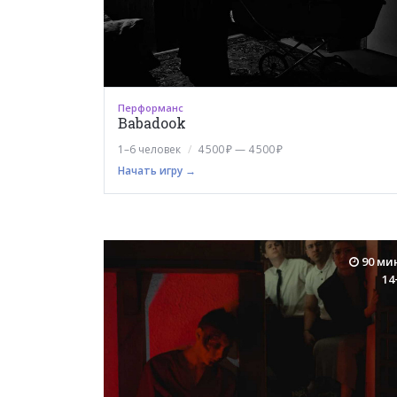
Перформанс
Babadook
1–6 человек
4 500 ₽ — 4 500 ₽
Начать игру →
90 ми
14