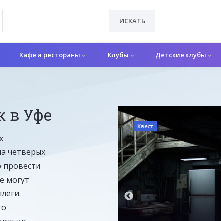
ИСКАТЬ
Кафе и рестораны
Клубы
Детские клубы
к в Уфе
Квест
х
на четверых
о провести
е могут
леги.
то
колько