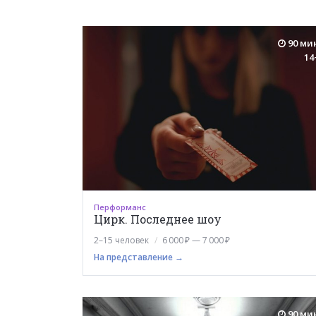
90 ми
14
Перформанс
Цирк. Последнее шоу
2–15 человек
6 000 ₽ — 7 000 ₽
На представление →
90 ми