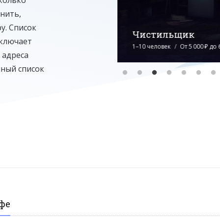
нить,
у. Список
Чистильщик
включает
1–10 человек
От 5 000 ₽ до 
 адреса
лный список
фе