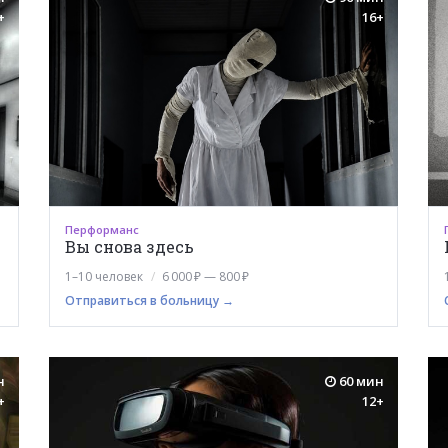
+
16+
Перформанс
Вы снова здесь
1–10 человек
6 000 ₽ — 800 ₽
Отправиться в больницу →
н
60 мин
+
12+