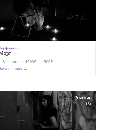
Перформанс
Морг
1–8 человек
4 500 ₽ — 4 500 ₽
Начать поиск →
60 мин
18+