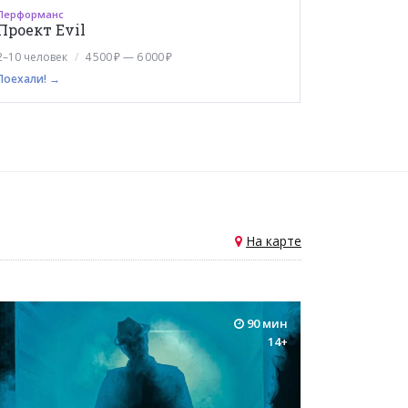
Перформанс
Проект Evil
2–10 человек
4 500 ₽ — 6 000 ₽
Поехали! →
На карте
90 мин
14+