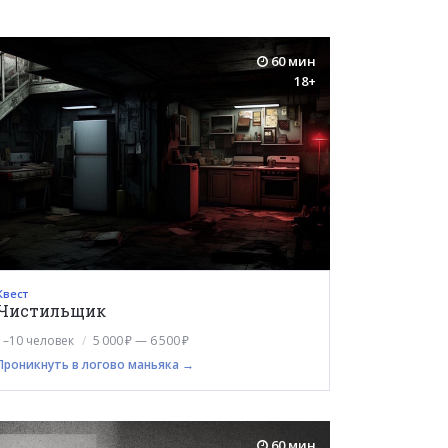
60 мин
18+
Квест
Чистильщик
1–10 человек
5 000 ₽ — 6 500 ₽
Проникнуть в логово маньяка →
60 мин