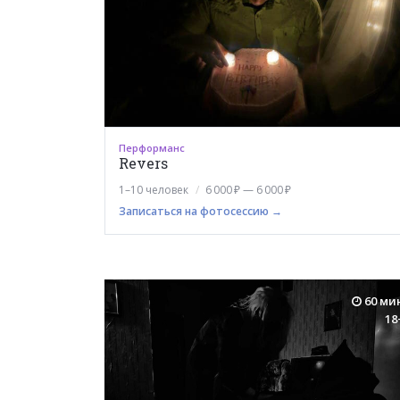
Перформанс
Revers
1–10 человек
6 000 ₽ — 6 000 ₽
Записаться на фотосессию →
60 ми
18