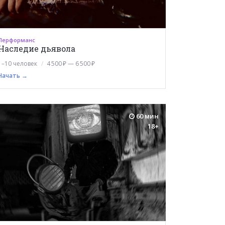
Перформанс
Наследие дьявола
1–10 человек
4 500 ₽ — 6 500 ₽
Начать →
60 мин
18+