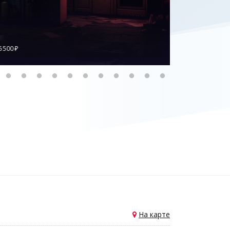
Backroo
6 500 ₽
2–6 человек
На карте