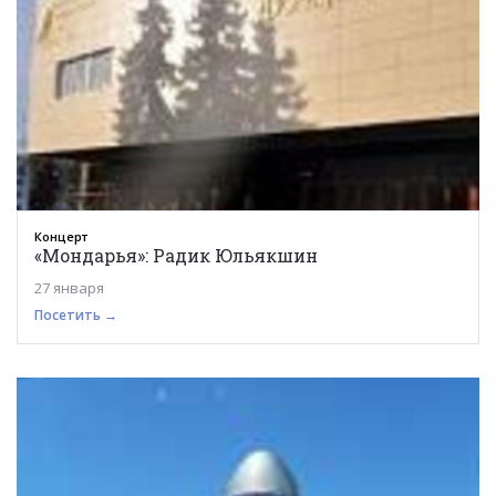
Концерт
«Мондарья»: Радик Юльякшин
27 января
Посетить →