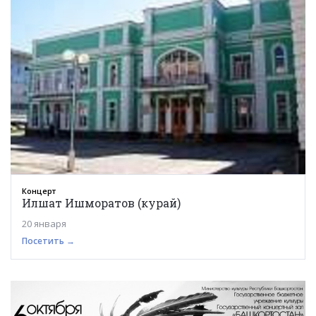
Концерт
Илшат Ишморатов (курай)
20 января
Посетить →