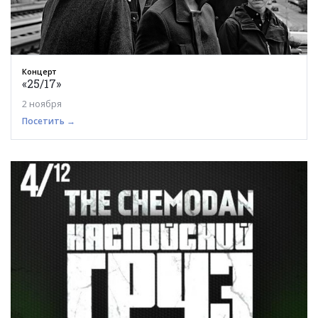
Концерт
«25/17»
2 ноября
Посетить →