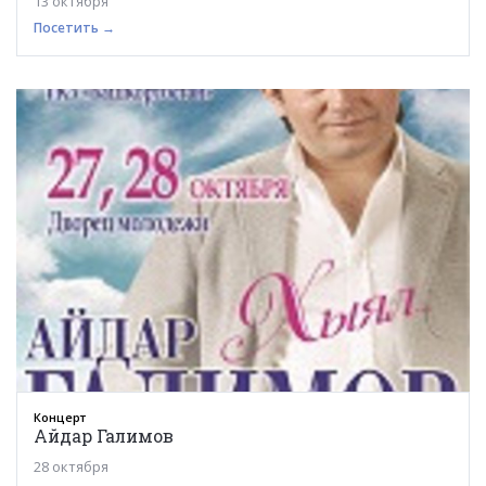
13 октября
Посетить →
Концерт
Айдар Галимов
28 октября