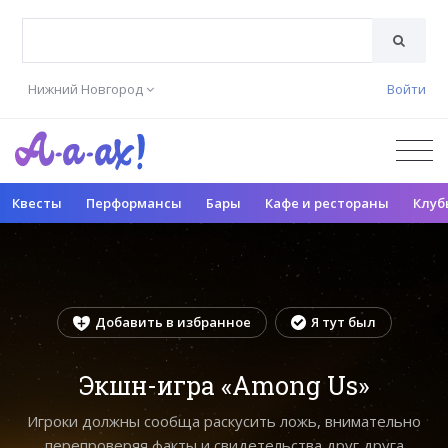
Нижний Новгород
Войти
Квесты
Перформансы
Бары
Кафе и рестораны
Клуб
Добавить в избранное
Я тут был
Экшн-игра «Among Us»
Игроки должны сообща раскусить ложь, внимательно
перепроверяя факты и свидетельства друг друга