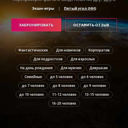
Экшн-игры
Пятый угол (НН)
ЗАБРОНИРОВАТЬ
ОСТАВИТЬ ОТЗЫВ
Фантастические
Для новичков
Корпоратив
Для подростков
Для взрослых
На день рождения
Для мужчин
Девушкам
Семейные
до 5 человек
до 6 человек
до 7 человек
до 8 человек
до 9 человек
до 10 человек
11-12 человек
13-15 человек
16-20 человек