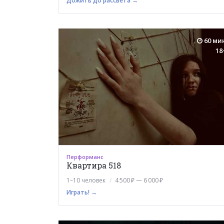
Дожить до рассвета →
60 ми
18
Перформанс
Квартира 518
1–10 человек
4 500 ₽ — 6 000 ₽
Играть! →