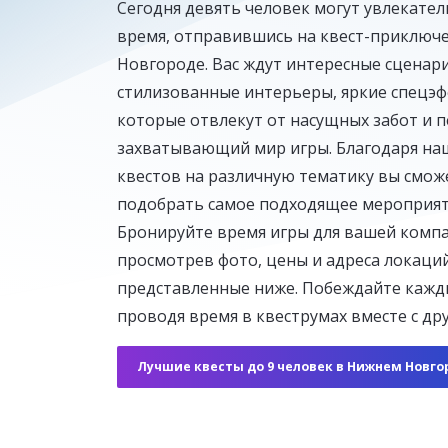
Сегодня девять человек могут увлекате
время, отправившись на квест-приключ
Новгороде. Вас ждут интересные сценари
Ганнибал
стилизованные интерьеры, яркие спецэф
1–10 человек
От 4 500 ₽ до 6 000 ₽
которые отвлекут от насущных забот и п
захватывающий мир игры. Благодаря на
квестов на различную тематику вы смож
подобрать самое подходящее мероприят
Бронируйте время игры для вашей комп
просмотрев фото, цены и адреса локаций
представленные ниже. Побеждайте кажд
проводя время в квеструмах вместе с др
Лучшие квесты до 9 человек в Нижнем Новго