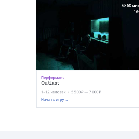
60 ми
16
Перформанс
Outlast
1–12 человек
5 500 ₽ — 7 000 ₽
Начать игру →