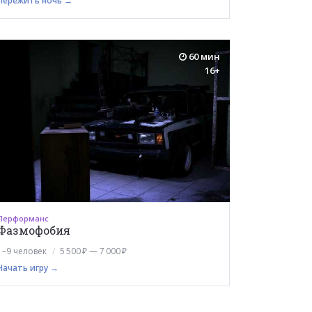
Пережить ночь →
60 мин
16+
Перформанс
Фазмофобия
1–9 человек
5 500 ₽ — 7 000 ₽
Начать игру →