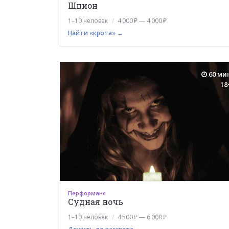
Шпион
1–10 человек
4 000 ₽ — 4 000 ₽
Найти «крота» →
60 ми
18
Перформанс
Судная ночь
1–10 человек
4 500 ₽ — 6 000 ₽