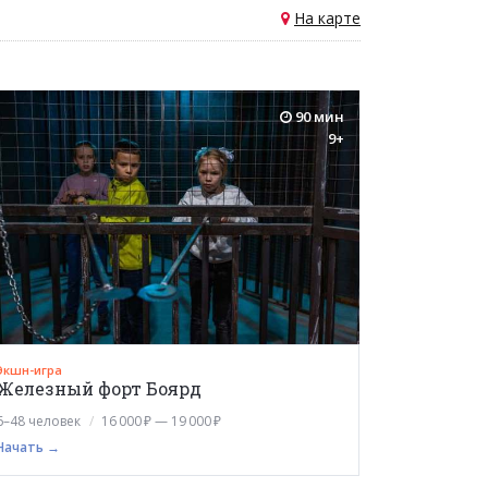
На карте
90 мин
9+
Экшн-игра
Железный форт Боярд
6–48 человек
16 000 ₽ — 19 000 ₽
Начать →