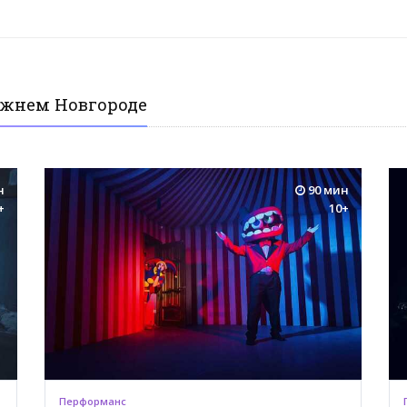
ижнем Новгороде
н
90 мин
+
10+
Перформанс