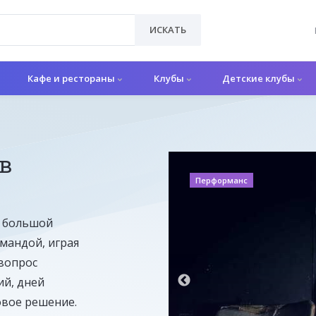
ИСКАТЬ
Кафе и рестораны
Клубы
Детские клубы
 в
Перформанс
 большой
мандой, играя
 вопрос
й, дней
овое решение.