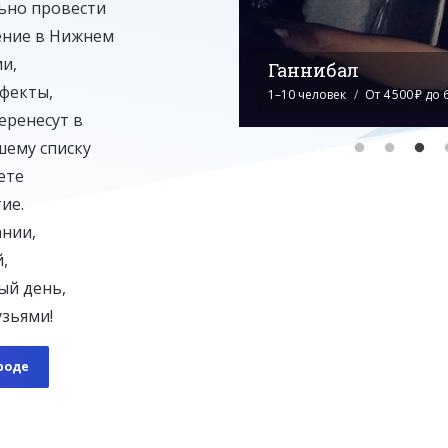
льно провести
ение в Нижнем
и,
Судная ночь
фекты,
1–10 человек
От 4 500 ₽ до 
еренесут в
шему списку
ете
ие.
ании,
,
ый день,
узьями!
роде