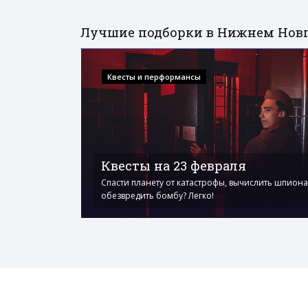
Лучшие подборки в Нижнем Нов
Квесты и перформансы
Квесты на 23 февраля
Спасти планету от катастрофы, вычислить шпиона
обезвредить бомбу? Легко!