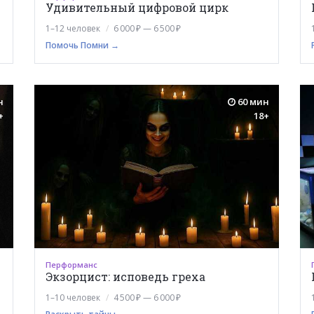
Удивительный цифровой цирк
1–12 человек
6 000 ₽ — 6 500 ₽
Помочь Помни →
н
60 мин
+
18+
Перформанс
Экзорцист: исповедь греха
1–10 человек
4 500 ₽ — 6 000 ₽