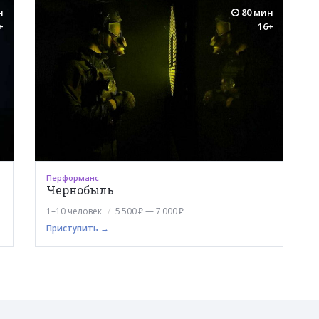
н
80 мин
+
16+
Перформанс
Чернобыль
1–10 человек
5 500 ₽ — 7 000 ₽
Приступить →