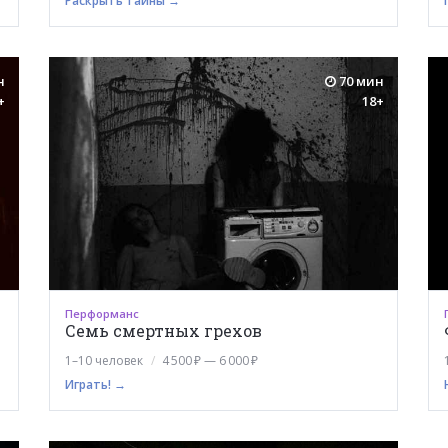
Раскрыть тайны →
н
70 мин
+
18+
Перформанс
Семь смертных грехов
1–10 человек
4 500 ₽ — 6 000 ₽
Играть! →