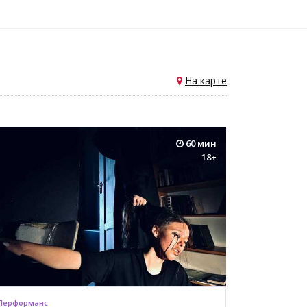
На карте
60 мин
18+
Перформанс