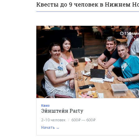
Квесты до 9 человек в Нижнем Н
150 ми
18
Квиз
Эйнштейн Party
2–10 человек
600 ₽ — 600 ₽
Начать →