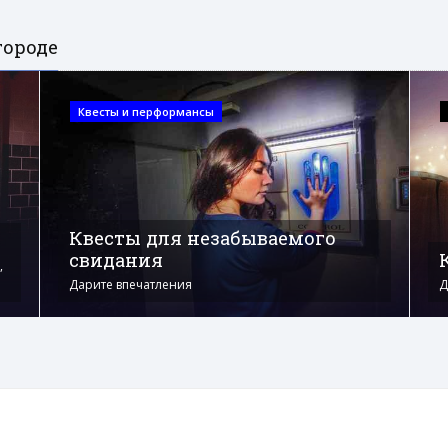
городе
Квесты и перформансы
Квесты для незабываемого
свидания
,
Дарите впечатления
Д