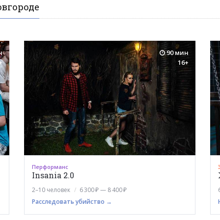
овгороде
н
90 мин
+
16+
Перформанс
Insania 2.0
2–10 человек
6 300 ₽ — 8 400 ₽
Расследовать убийство →