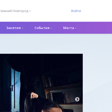
Нижний Новгород
Войти
Занятия
События
Места
Перформанс