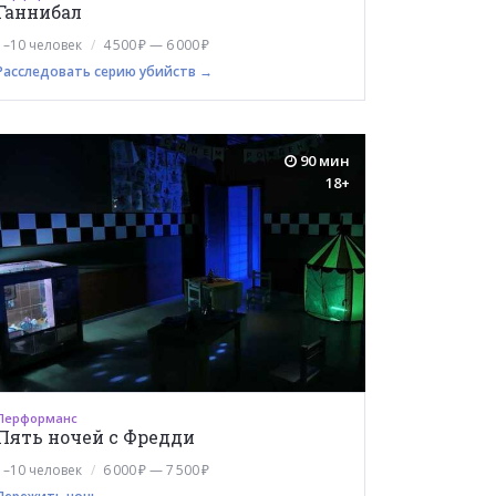
Ганнибал
1–10 человек
4 500 ₽ — 6 000 ₽
Расследовать серию убийств →
90 мин
18+
Перформанс
Пять ночей с Фредди
1–10 человек
6 000 ₽ — 7 500 ₽