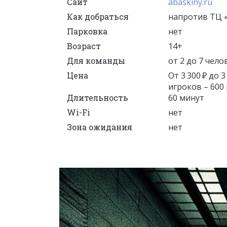
Сайт
abaskiny.ru
Как добраться
напротив ТЦ «
Парковка
нет
Возраст
14+
Для команды
от 2 до 7 чело
Цена
От 3 300 ₽ до 
игроков – 600 р
Длительность
60 минут
Wi-Fi
нет
Зона ожидания
нет