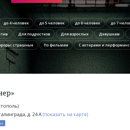
до 4 человек
до 5 человек
до 6 человек
до 7 чело
атив
Для подростков
Для взрослых
Девушкам
рроры: страшные
По фильмам
С актерами и перформан
нер»
стополь)
алинграда, д. 24 А
(показать на карте)
он