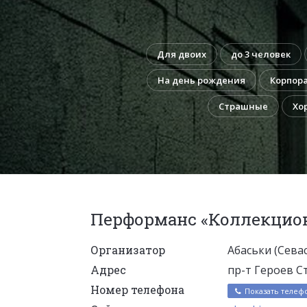
Для двоих
до 3 человек
На день рождения
Корпор
Страшные
Хо
Перформанс «Коллекцио
Организатор
Абаськи (Сева
Адрес
пр-т Героев Ст
Номер телефона
Показать телеф