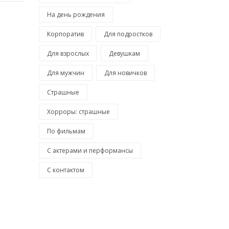
На день рождения
Корпоратив
Для подростков
Для взрослых
Девушкам
Для мужчин
Для новичков
Страшные
Хорроры: страшные
По фильмам
С актерами и перформансы
С контактом