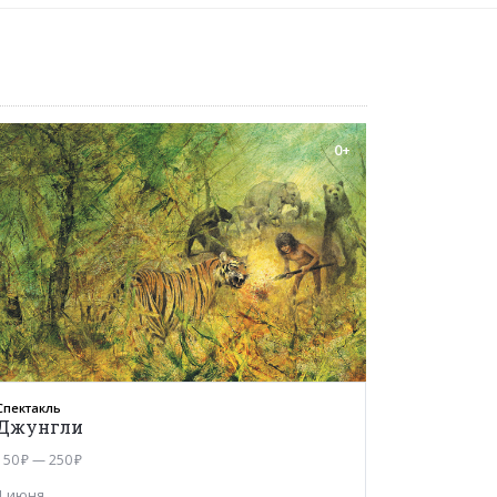
0+
Спектакль
Джунгли
150 ₽ — 250 ₽
1 июня