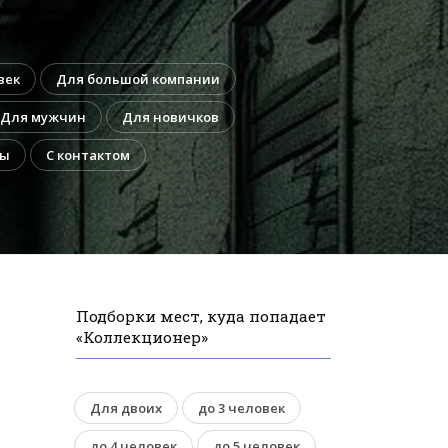
век
Для большой компании
Для мужчин
Для новичков
сы
С контактом
Подборки мест, куда попадает
«Коллекционер»
Для двоих
до 3 человек
до 4 человек
до 5 человек