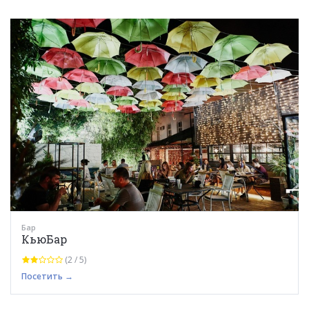
Бар
КьюБар
(2 / 5)
Посетить →