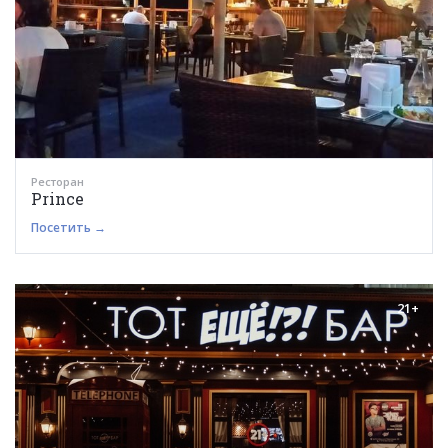
Ресторан
Prince
Посетить →
21+