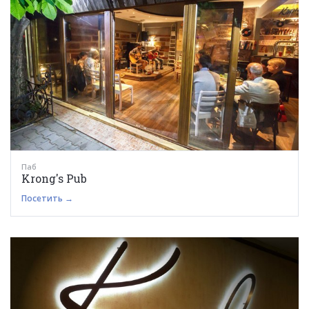
Паб
Krong's Pub
Посетить →