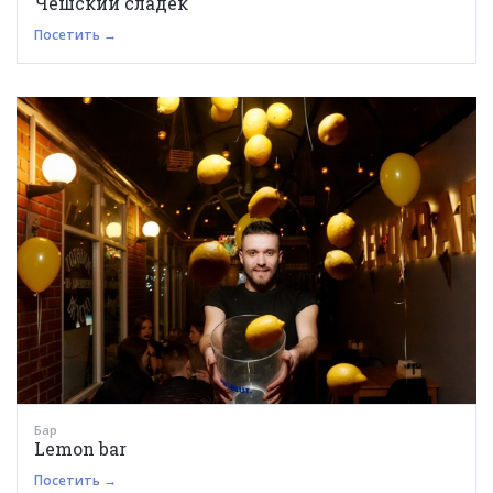
Чешский сладек
Посетить →
Бар
Lemon bar
Посетить →