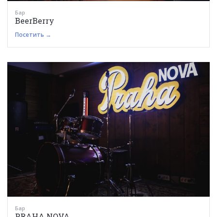
Бар
BeerBerry
Посетить →
Бар
PRAHA NOVA