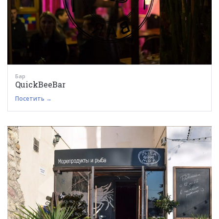
Бар
QuickBeeBar
Посетить →