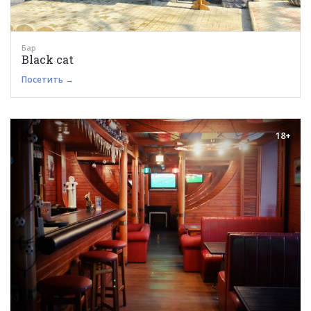
Бар
Black cat
Посетить →
18+