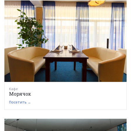
Кафе
Морячок
Посетить →