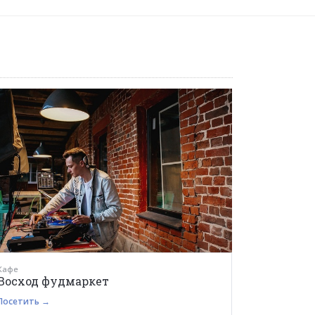
Кафе
Восход фудмаркет
Посетить →