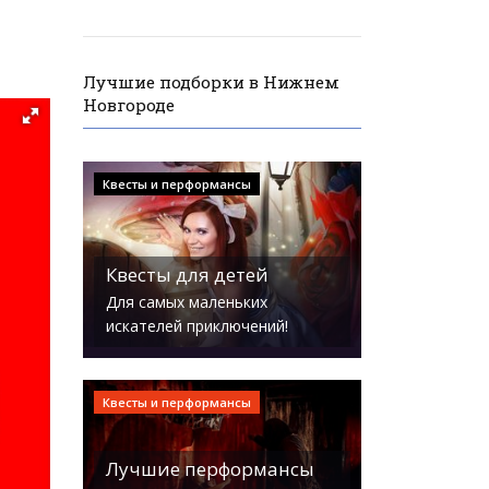
Лучшие подборки в Нижнем
Новгороде
Квесты и перформансы
Квесты для детей
Для самых маленьких
искателей приключений!
Квесты и перформансы
Лучшие перформансы