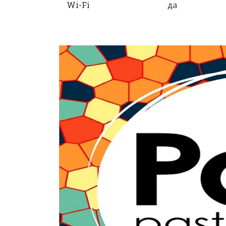
Wi-Fi
да