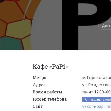
Детс
Кафе «PaPi»
Метро
м. Горьковска
Адрес
ул. Рождествен
Время работы
пн-чт 12:00–00:
Номер телефона
Показать телеф
Сайт
vk.com/papi_n