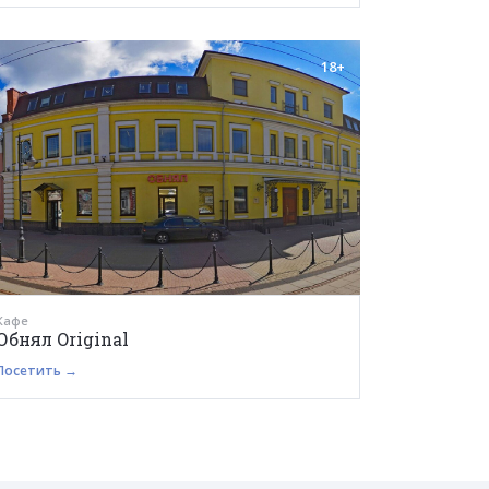
18+
Кафе
Обнял Original
Посетить →