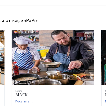
и от кафе «PaPi»
Кафе
МАЯК
Посетить →