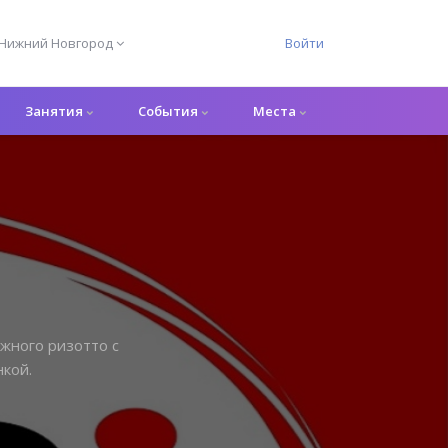
Нижний Новгород
Войти
Занятия
События
Места
жного ризотто с
кой.