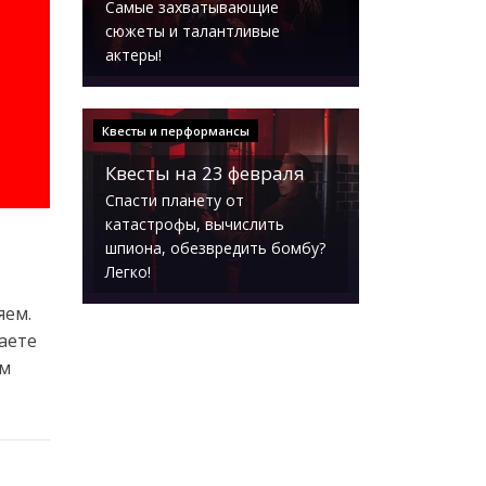
Самые захватывающие
сюжеты и талантливые
актеры!
Квесты и перформансы
Квесты на 23 февраля
Спасти планету от
катастрофы, вычислить
шпиона, обезвредить бомбу?
Легко!
яем.
аете
ем