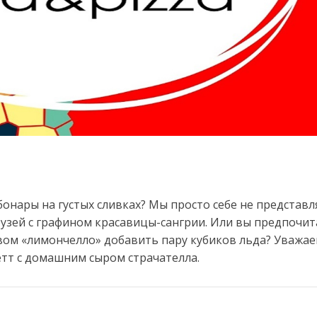
онары на густых сливках? Мы просто себе не представл
друзей с графином красавицы-сангрии. Или вы предпочит
вом «лимончелло» добавить пару кубиков льда? Уважа
етт с домашним сыром страчателла.